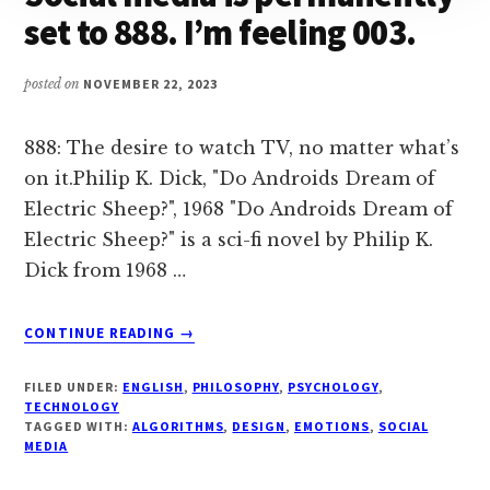
set to 888. I’m feeling 003.
posted on
NOVEMBER 22, 2023
888: The desire to watch TV, no matter what’s
on it.Philip K. Dick, "Do Androids Dream of
Electric Sheep?", 1968 "Do Androids Dream of
Electric Sheep?" is a sci-fi novel by Philip K.
Dick from 1968 …
ABOUT
CONTINUE READING
→
SOCIAL
MEDIA
FILED UNDER:
ENGLISH
,
PHILOSOPHY
,
PSYCHOLOGY
,
IS
TECHNOLOGY
PERMANENTLY
TAGGED WITH:
ALGORITHMS
,
DESIGN
,
EMOTIONS
,
SOCIAL
MEDIA
SET
TO