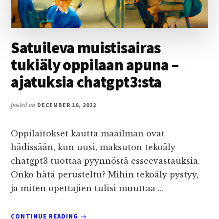
Satuileva muistisairas
tukiäly oppilaan apuna –
ajatuksia chatgpt3:sta
posted on
DECEMBER 16, 2022
Oppilaitokset kautta maailman ovat
hädissään, kun uusi, maksuton tekoäly
chatgpt3 tuottaa pyynnöstä esseevastauksia.
Onko hätä perusteltu? Mihin tekoäly pystyy,
ja miten opettajien tulisi muuttaa …
ABOUT
CONTINUE READING
→