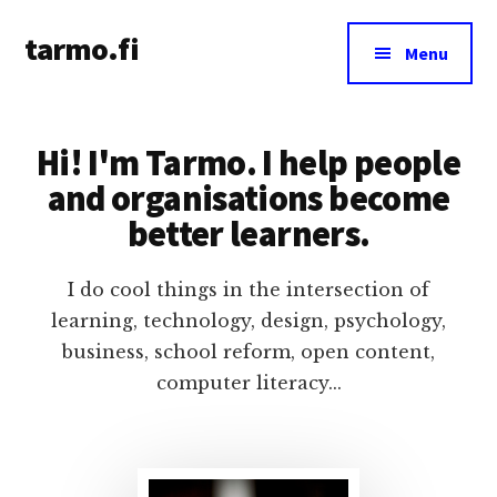
Additional
Skip
Skip
tarmo.fi
to
to
menu
Menu
main
primary
Tarmo’s
content
sidebar
blog
on
Hi! I'm Tarmo. I help people
education,
and organisations become
technology,
better learners.
psychology,
and
I do cool things in the intersection of
life
learning, technology, design, psychology,
business, school reform, open content,
computer literacy...