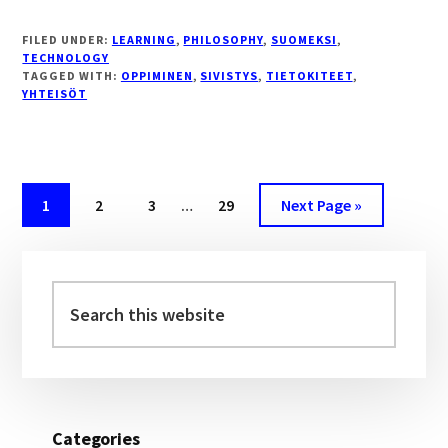
POST-
DIGITALYPTINEN
FILED UNDER:
LEARNING
,
PHILOSOPHY
,
SUOMEKSI
,
OPPIMINEN
TECHNOLOGY
TAGGED WITH:
OPPIMINEN
,
SIVISTYS
,
TIETOKITEET
,
YHTEISÖT
Interim
Page
Page
Page
Page
Go
1
2
3
…
29
Next Page »
pages
to
omitted
Primary
Sidebar
Search
this
website
Categories