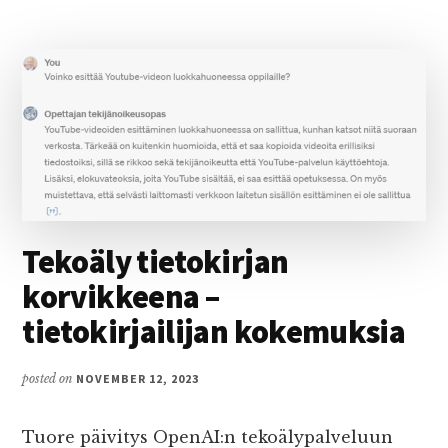
888.
I’M
FEELING
003.
Tekoäly tietokirjan
korvikkeena –
tietokirjailijan kokemuksia
posted on
NOVEMBER 12, 2023
Tuore päivitys OpenAI:n tekoälypalveluun