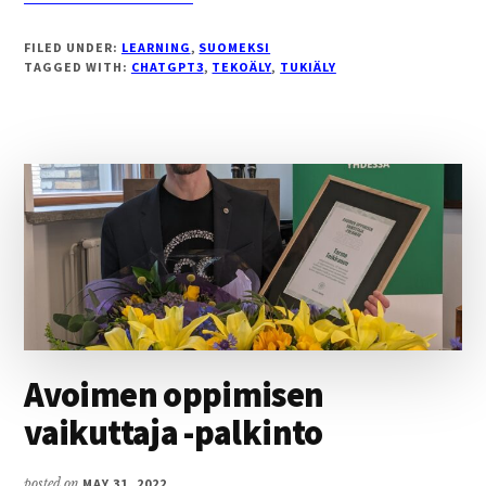
SATUILEVA
MUISTISAIRAS
FILED UNDER:
LEARNING
,
SUOMEKSI
TUKIÄLY
TAGGED WITH:
CHATGPT3
,
TEKOÄLY
,
TUKIÄLY
OPPILAAN
APUNA
–
AJATUKSIA
CHATGPT3:STA
Avoimen oppimisen
vaikuttaja -palkinto
posted on
MAY 31, 2022