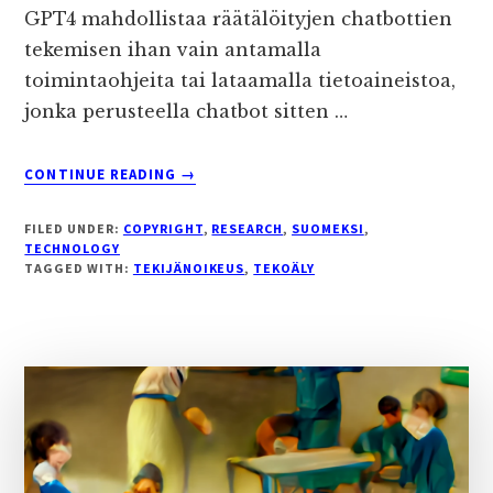
GPT4 mahdollistaa räätälöityjen chatbottien
tekemisen ihan vain antamalla
toimintaohjeita tai lataamalla tietoaineistoa,
jonka perusteella chatbot sitten …
ABOUT
CONTINUE READING
→
TEKOÄLY
TIETOKIRJAN
FILED UNDER:
COPYRIGHT
,
RESEARCH
,
SUOMEKSI
,
KORVIKKEENA
TECHNOLOGY
–
TAGGED WITH:
TEKIJÄNOIKEUS
,
TEKOÄLY
TIETOKIRJAILIJAN
KOKEMUKSIA