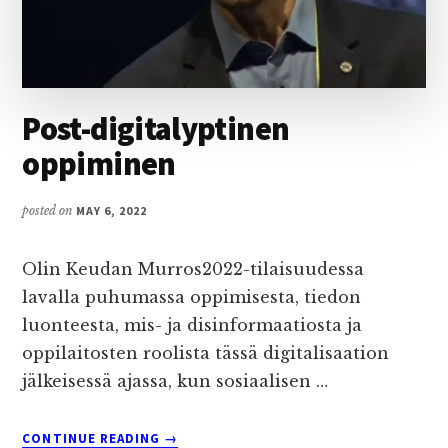
Post-digitalyptinen
oppiminen
posted on
MAY 6, 2022
Olin Keudan Murros2022-tilaisuudessa
lavalla puhumassa oppimisesta, tiedon
luonteesta, mis- ja disinformaatiosta ja
oppilaitosten roolista tässä digitalisaation
jälkeisessä ajassa, kun sosiaalisen …
ABOUT
CONTINUE READING
→