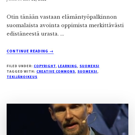
Otin tänään vastaan elämäntyöpalkinnon
suomalaista avointa oppimista merkittävästi
edistäneestä urasta. …
ABOUT
CONTINUE READING
→
AVOIMEN
OPPIMISEN
FILED UNDER:
COPYRIGHT
,
LEARNING
,
SUOMEKSI
VAIKUTTAJA
TAGGED WITH:
CREATIVE COMMONS
,
SUOMEKSI
,
-
TEKIJÄNOIKEUS
PALKINTO