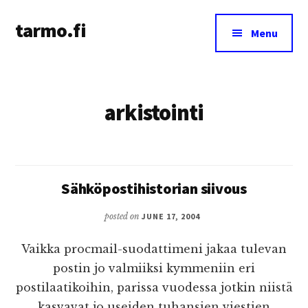
Additional
Skip
tarmo.fi
to
menu
Menu
main
Tarmo’s
content
blog
on
arkistointi
education,
technology,
psychology,
and
life
Sähköpostihistorian siivous
posted on
JUNE 17, 2004
Vaikka procmail-suodattimeni jakaa tulevan
postin jo valmiiksi kymmeniin eri
postilaatikoihin, parissa vuodessa jotkin niistä
kasvavat jo useiden tuhansien viestien