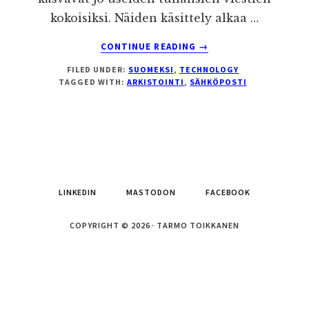
kokoisiksi. Näiden käsittely alkaa …
ABOUT
CONTINUE READING
→
SÄHKÖPOSTIHISTORIA
FILED UNDER:
SUOMEKSI
,
TECHNOLOGY
SIIVOUS
TAGGED WITH:
ARKISTOINTI
,
SÄHKÖPOSTI
LINKEDIN
MASTODON
FACEBOOK
COPYRIGHT © 2026 · TARMO TOIKKANEN