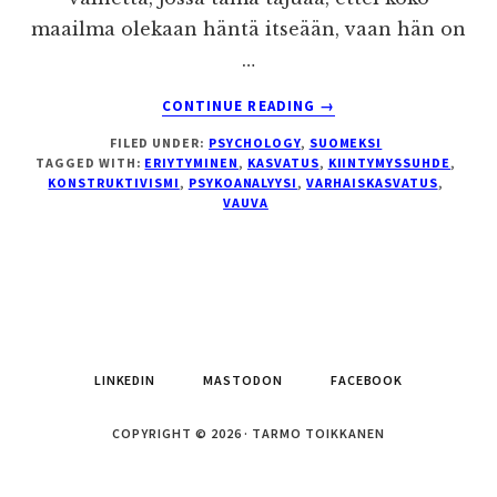
maailma olekaan häntä itseään, vaan hän on
…
ABOUT
CONTINUE READING
→
VAUVAN
FILED UNDER:
PSYCHOLOGY
,
SUOMEKSI
ERIYTYMISPROSESSIST
TAGGED WITH:
ERIYTYMINEN
,
KASVATUS
,
KIINTYMYSSUHDE
,
KONSTRUKTIVISMI
,
PSYKOANALYYSI
,
VARHAISKASVATUS
,
VAUVA
LINKEDIN
MASTODON
FACEBOOK
COPYRIGHT © 2026 · TARMO TOIKKANEN