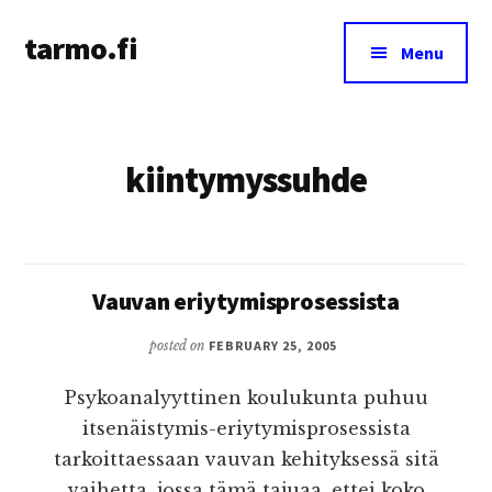
Additional
Skip
tarmo.fi
to
menu
Menu
main
Tarmo’s
content
blog
on
kiintymyssuhde
education,
technology,
psychology,
and
life
Vauvan eriytymisprosessista
posted on
FEBRUARY 25, 2005
Psykoanalyyttinen koulukunta puhuu
itsenäistymis-eriytymisprosessista
tarkoittaessaan vauvan kehityksessä sitä
vaihetta, jossa tämä tajuaa, ettei koko