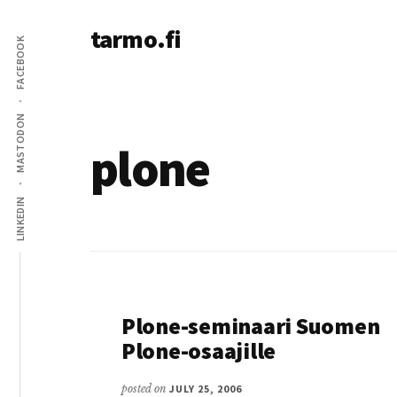
Additional
Skip
tarmo.fi
to
menu
FACEBOOK
main
Tarmo’s
content
blog
on
MASTODON
education,
plone
technology,
psychology,
LINKEDIN
and
life
Plone-seminaari Suomen
Plone-osaajille
posted on
JULY 25, 2006