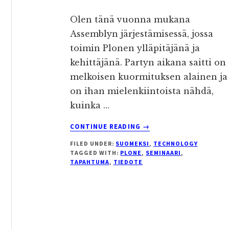
Olen tänä vuonna mukana
Assemblyn järjestämisessä, jossa
toimin Plonen ylläpitäjänä ja
kehittäjänä. Partyn aikana saitti on
melkoisen kuormituksen alainen ja
on ihan mielenkiintoista nähdä,
kuinka …
ABOUT
CONTINUE READING
→
PLONE-
FILED UNDER:
SUOMEKSI
,
TECHNOLOGY
SEMINAARI
TAGGED WITH:
PLONE
,
SEMINAARI
,
SUOMEN
TAPAHTUMA
,
TIEDOTE
PLONE-
OSAAJILLE