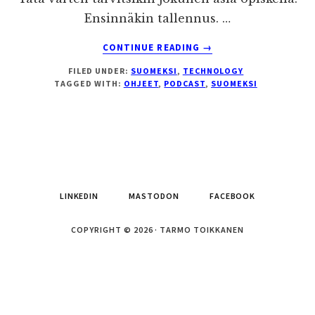
Ensinnäkin tallennus. …
ABOUT
CONTINUE READING
→
PODCASTIEN
FILED UNDER:
SUOMEKSI
,
TECHNOLOGY
TEKEMISESTÄ
TAGGED WITH:
OHJEET
,
PODCAST
,
SUOMEKSI
LINKEDIN
MASTODON
FACEBOOK
COPYRIGHT © 2026 · TARMO TOIKKANEN