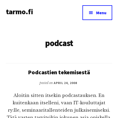
Additional
Skip
tarmo.fi
to
menu
Menu
main
Tarmo’s
content
blog
on
podcast
education,
technology,
psychology,
and
life
Podcastien tekemisestä
posted on
APRIL 24, 2008
Aloitin sitten itsekin podcastauksen. En
kuitenkaan itselleni, vaan IT-kouluttajat
ry:lle, seminaaritallenteiden julkaisemiseksi.
Tätä varten tarvitsikin jokunen asia opiskella.