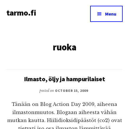
Additional
Skip
tarmo.fi
to
menu
Menu
main
Tarmo’s
content
blog
on
ruoka
education,
technology,
psychology,
and
life
Ilmasto, öljy ja hampurilaiset
posted on
OCTOBER 15, 2009
Tänään on Blog Action Day 2009, aiheena
ilmastonmuutos. Blogaan aiheesta vähän
mutkan kautta. Hiilidioksidipäästöt (co2) ovat
tietysti iso osa ilmaston lämmittävää