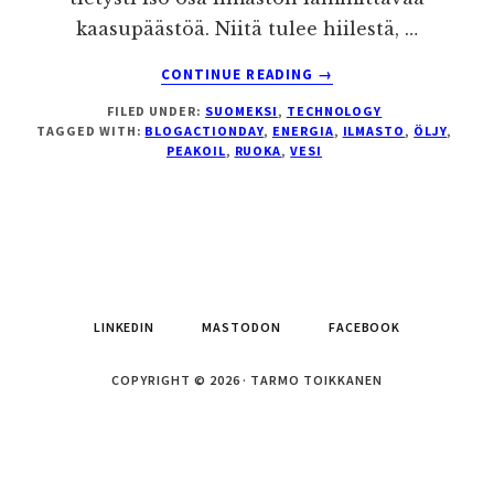
kaasupäästöä. Niitä tulee hiilestä, …
ABOUT
CONTINUE READING
→
ILMASTO,
FILED UNDER:
SUOMEKSI
,
TECHNOLOGY
ÖLJY
TAGGED WITH:
BLOGACTIONDAY
,
ENERGIA
,
ILMASTO
,
ÖLJY
,
JA
PEAKOIL
,
RUOKA
,
VESI
HAMPURILAISET
LINKEDIN
MASTODON
FACEBOOK
COPYRIGHT © 2026 · TARMO TOIKKANEN