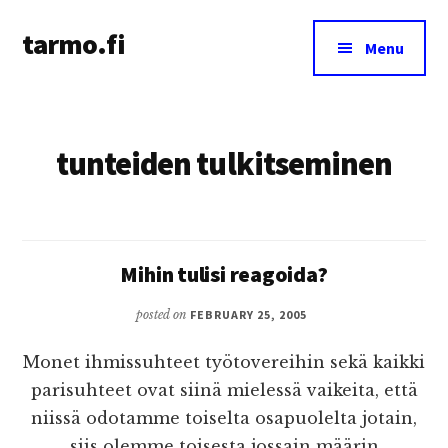
Additional
Skip
tarmo.fi
to
menu
Menu
main
Tarmo’s
content
blog
on
tunteiden tulkitseminen
education,
technology,
psychology,
and
life
Mihin tulisi reagoida?
posted on
FEBRUARY 25, 2005
Monet ihmissuhteet työtovereihin sekä kaikki
parisuhteet ovat siinä mielessä vaikeita, että
niissä odotamme toiselta osapuolelta jotain,
siis olemme toisesta jossain määrin