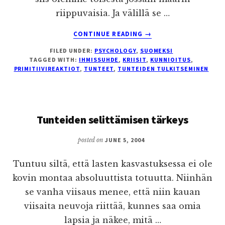
riippuvaisia. Ja välillä se …
ABOUT
CONTINUE READING
→
MIHIN
FILED UNDER:
PSYCHOLOGY
,
SUOMEKSI
TULISI
TAGGED WITH:
IHMISSUHDE
,
KRIISIT
,
KUNNIOITUS
,
REAGOIDA?
PRIMITIIVIREAKTIOT
,
TUNTEET
,
TUNTEIDEN TULKITSEMINEN
Tunteiden selittämisen tärkeys
posted on
JUNE 5, 2004
Tuntuu siltä, että lasten kasvastuksessa ei ole
kovin montaa absoluuttista totuutta. Niinhän
se vanha viisaus menee, että niin kauan
viisaita neuvoja riittää, kunnes saa omia
lapsia ja näkee, mitä …