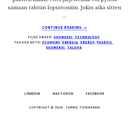
samaan tahtiin loputtomiin. Jokin aika sitten
…
ABOUT
CONTINUE READING
→
USAN
FILED UNDER:
SUOMEKSI
,
TECHNOLOGY
TALOUSKRIISIN
TAGGED WITH:
ECONOMY
,
ENERGIA
,
ENERGY
,
PEAKOIL
,
TAUSTAA
SUOMEKSI
,
TALOUS
LINKEDIN
MASTODON
FACEBOOK
COPYRIGHT © 2026 · TARMO TOIKKANEN