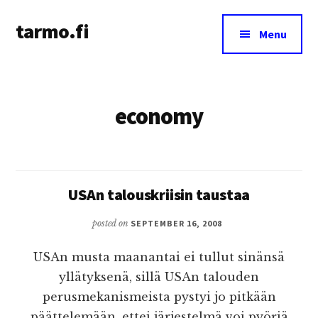
Additional
Skip
tarmo.fi
to
menu
Menu
main
Tarmo’s
content
blog
on
economy
education,
technology,
psychology,
and
life
USAn talouskriisin taustaa
posted on
SEPTEMBER 16, 2008
USAn musta maanantai ei tullut sinänsä
yllätyksenä, sillä USAn talouden
perusmekanismeista pystyi jo pitkään
päättelemään, ettei järjestelmä voi pyöriä