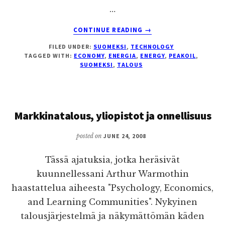
…
ABOUT
CONTINUE READING
→
USAN
FILED UNDER:
SUOMEKSI
,
TECHNOLOGY
TALOUSKRIISIN
TAGGED WITH:
ECONOMY
,
ENERGIA
,
ENERGY
,
PEAKOIL
,
TAUSTAA
SUOMEKSI
,
TALOUS
Markkinatalous, yliopistot ja onnellisuus
posted on
JUNE 24, 2008
Tässä ajatuksia, jotka heräsivät
kuunnellessani Arthur Warmothin
haastattelua aiheesta "Psychology, Economics,
and Learning Communities". Nykyinen
talousjärjestelmä ja näkymättömän käden