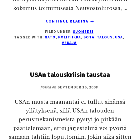
kokemus toimimisesta Neuvostoliitossa, …
ABOUT
CONTINUE READING
→
VENÄJÄ,
FILED UNDER:
SUOMEKSI
GEORGIA,
TAGGED WITH:
NATO
,
POLITIIKKA
,
SOTA
,
TALOUS
,
USA
,
USA
VENÄJÄ
JA
NATO
USAn talouskriisin taustaa
posted on
SEPTEMBER 16, 2008
USAn musta maanantai ei tullut sinänsä
yllätyksenä, sillä USAn talouden
perusmekanismeista pystyi jo pitkään
päättelemään, ettei järjestelmä voi pyöriä
samaan tahtiin loputtomiin. Jokin aika sitten