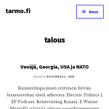
Additional
Skip
tarmo.fi
to
menu
Menu
main
Tarmo’s
content
blog
on
talous
education,
technology,
psychology,
and
life
Venäjä, Georgia, USA ja NATO
posted on
NOVEMBER 5, 2008
Kuuntelinpa juuri erityisen hyvän
haastattelun tästä aiheesta: Electric Politics |
EP Podcast: Reinventing Russia. E Wayne
Merryllä näyttää olevan vuosikymmenten