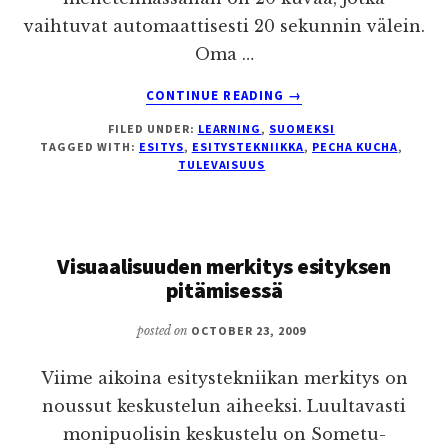
vaihtuvat automaattisesti 20 sekunnin välein.
Oma …
ABOUT
CONTINUE READING
→
AJATUKSIA
FILED UNDER:
LEARNING
,
SUOMEKSI
PECHA
TAGGED WITH:
ESITYS
,
ESITYSTEKNIIKKA
,
PECHA KUCHA
,
KUCHASTA
TULEVAISUUS
Visuaalisuuden merkitys esityksen
pitämisessä
posted on
OCTOBER 23, 2009
Viime aikoina esitystekniikan merkitys on
noussut keskustelun aiheeksi. Luultavasti
monipuolisin keskustelu on Sometu-