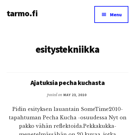
Additional
Skip
tarmo.fi
to
menu
Menu
main
Tarmo’s
content
blog
on
esitystekniikka
education,
technology,
psychology,
and
life
Ajatuksia pecha kuchasta
posted on
MAY 23, 2010
Pidin esityksen lauantain SomeTime2010-
tapahtuman Pecha Kucha -osuudessa Nyt on
pakko vähän reflektoida.Pekkakukka-
menetelmässähän on 20 kuvaa, jotka