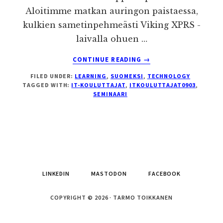
Aloitimme matkan auringon paistaessa,
kulkien sametinpehmeästi Viking XPRS -
laivalla ohuen …
ABOUT
CONTINUE READING
→
IT-
FILED UNDER:
LEARNING
,
SUOMEKSI
,
TECHNOLOGY
KOULUTTAJIEN
TAGGED WITH:
IT-KOULUTTAJAT
,
ITKOULUTTAJAT0903
,
KEVÄTSEMINAARI:
SEMINAARI
SOSIAALINEN
MEDIA
OPPIMISPROSESSISSA
LINKEDIN
MASTODON
FACEBOOK
COPYRIGHT © 2026 · TARMO TOIKKANEN