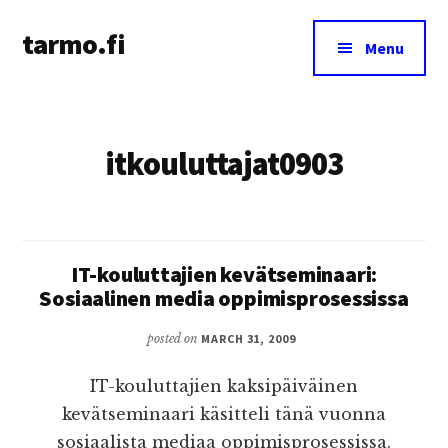
Additional
Skip
tarmo.fi
to
menu
Menu
main
Tarmo’s
content
blog
on
itkouluttajat0903
education,
technology,
psychology,
and
life
IT-kouluttajien kevätseminaari:
Sosiaalinen media oppimisprosessissa
posted on
MARCH 31, 2009
IT-kouluttajien kaksipäiväinen
kevätseminaari käsitteli tänä vuonna
sosiaalista mediaa oppimisprosessissa.