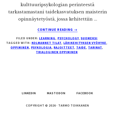
kulttuuripsykologian perinteestä
tarkastamastani taidekasvatuksen maisterin
opinnäytetyöstä, jossa kehitettiin …
ABOUT
CONTINUE READING
→
TARINAT,
FILED UNDER:
LEARNING
,
PSYCHOLOGY
,
SUOMEKSI
OPPIMINEN,
TAGGED WITH:
KOLMANNET TILAT
,
LÄHIKEHITYKSEN VYÖHYKE
,
KOLMANNET
OPPIMINEN
,
PSYKOLOGIA
,
RAJOITTEET
,
TAIDE
,
TARINAT
,
TILAT,
TRIALOGINEN OPPIMINEN
TURVA-
ALUEET
JA
LÄHIKEHITYKSEN
VYÖHYKKEET
LINKEDIN
MASTODON
FACEBOOK
COPYRIGHT © 2026 · TARMO TOIKKANEN