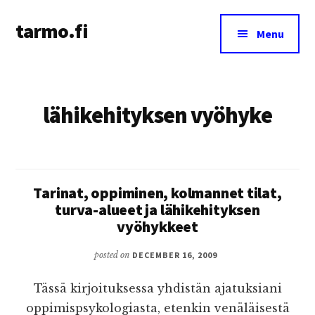
Additional
Skip
tarmo.fi
to
menu
Menu
main
Tarmo’s
content
blog
on
lähikehityksen vyöhyke
education,
technology,
psychology,
and
life
Tarinat, oppiminen, kolmannet tilat,
turva-alueet ja lähikehityksen
vyöhykkeet
posted on
DECEMBER 16, 2009
Tässä kirjoituksessa yhdistän ajatuksiani
oppimispsykologiasta, etenkin venäläisestä