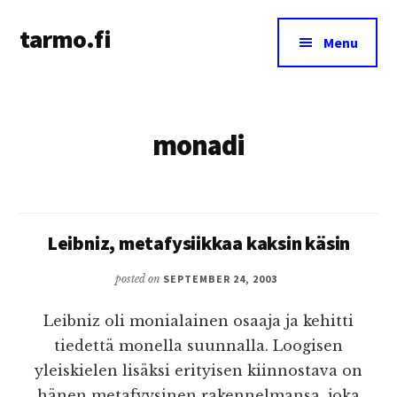
Additional
Skip
tarmo.fi
to
menu
Menu
main
Tarmo’s
content
blog
on
monadi
education,
technology,
psychology,
and
life
Leibniz, metafysiikkaa kaksin käsin
posted on
SEPTEMBER 24, 2003
Leibniz oli monialainen osaaja ja kehitti
tiedettä monella suunnalla. Loogisen
yleiskielen lisäksi erityisen kiinnostava on
hänen metafyysinen rakennelmansa, joka