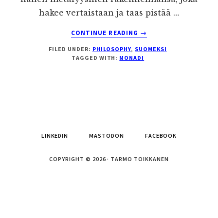
hakee vertaistaan ja taas pistää …
ABOUT
CONTINUE READING
→
LEIBNIZ,
FILED UNDER:
PHILOSOPHY
,
SUOMEKSI
METAFYSIIKKAA
TAGGED WITH:
MONADI
KAKSIN
KÄSIN
LINKEDIN
MASTODON
FACEBOOK
COPYRIGHT © 2026 · TARMO TOIKKANEN