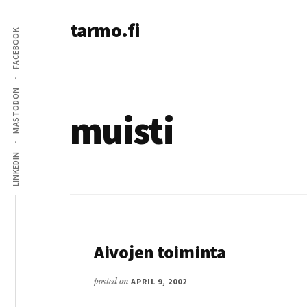
Additional
Skip
tarmo.fi
to
menu
FACEBOOK
main
Tarmo’s
content
blog
on
MASTODON
education,
muisti
technology,
psychology,
LINKEDIN
and
life
Aivojen toiminta
posted on
APRIL 9, 2002