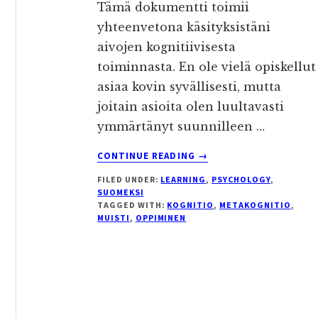
Tämä dokumentti toimii
yhteenvetona käsityksistäni
aivojen kognitiivisesta
toiminnasta. En ole vielä opiskellut
asiaa kovin syvällisesti, mutta
joitain asioita olen luultavasti
ymmärtänyt suunnilleen …
ABOUT
CONTINUE READING
→
AIVOJEN
FILED UNDER:
LEARNING
,
PSYCHOLOGY
,
TOIMINTA
SUOMEKSI
TAGGED WITH:
KOGNITIO
,
METAKOGNITIO
,
MUISTI
,
OPPIMINEN