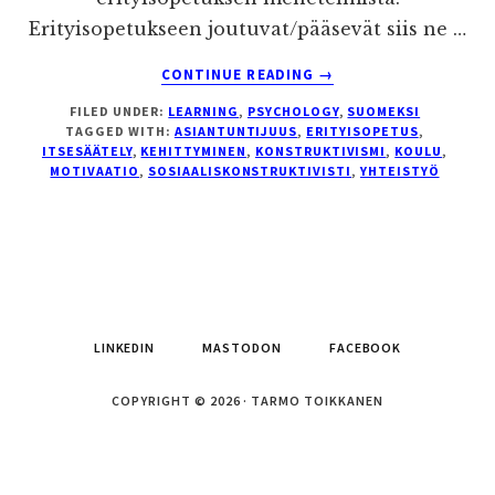
Erityisopetukseen joutuvat/pääsevät siis ne …
ABOUT
CONTINUE READING
→
ERITYISOPETUKSEN
FILED UNDER:
LEARNING
,
PSYCHOLOGY
,
SUOMEKSI
PEDAGOGIA
TAGGED WITH:
ASIANTUNTIJUUS
,
ERITYISOPETUS
,
ITSESÄÄTELY
,
KEHITTYMINEN
,
KONSTRUKTIVISMI
,
KOULU
,
MOTIVAATIO
,
SOSIAALISKONSTRUKTIVISTI
,
YHTEISTYÖ
LINKEDIN
MASTODON
FACEBOOK
COPYRIGHT © 2026 · TARMO TOIKKANEN