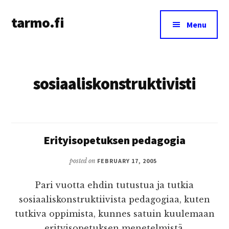
Additional
Skip
tarmo.fi
to
menu
Menu
main
Tarmo’s
content
blog
on
sosiaaliskonstruktivisti
education,
technology,
psychology,
and
life
Erityisopetuksen pedagogia
posted on
FEBRUARY 17, 2005
Pari vuotta ehdin tutustua ja tutkia
sosiaaliskonstruktiivista pedagogiaa, kuten
tutkiva oppimista, kunnes satuin kuulemaan
erityisopetuksen menetelmistä.