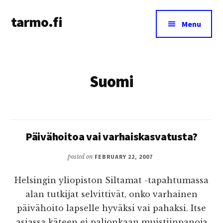
Additional
Skip
tarmo.fi
to
menu
Menu
main
Tarmo’s
content
blog
on
Suomi
education,
technology,
psychology,
and
life
Päivähoitoa vai varhaiskasvatusta?
posted on
FEBRUARY 22, 2007
Helsingin yliopiston Siltamat -tapahtumassa
alan tutkijat selvittivät, onko varhainen
päivähoito lapselle hyväksi vai pahaksi. Itse
asiassa käteen ei paljonkaan muistiinpanoja