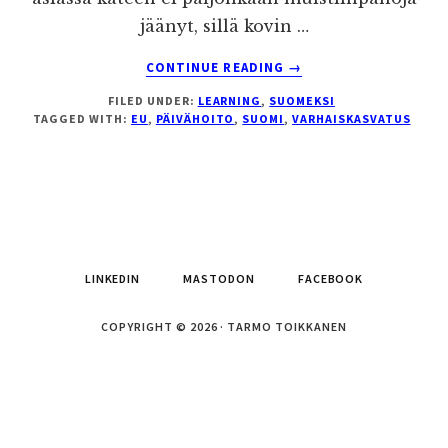
jäänyt, sillä kovin …
ABOUT
CONTINUE READING
→
PÄIVÄHOITOA
FILED UNDER:
LEARNING
,
SUOMEKSI
VAI
TAGGED WITH:
EU
,
PÄIVÄHOITO
,
SUOMI
,
VARHAISKASVATUS
VARHAISKASVATUSTA?
LINKEDIN
MASTODON
FACEBOOK
COPYRIGHT © 2026 · TARMO TOIKKANEN