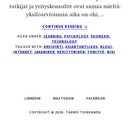
tutkijat ja yrityskonsultit ovat samaa mieltä:
yksilöarvioinnin aika on ohi, …
ABOUT
CONTINUE READING
→
DYNAAMINEN
FILED UNDER:
LEARNING
,
PSYCHOLOGY
,
SUOMEKSI
,
ASIANTUNTIJUUS
TECHNOLOGY
STRATEGIANA
TAGGED WITH:
ARVIOINTI
,
ASIANTUNTIJUUS
,
BLOGI
,
OMAN
INTRANET
,
JAKAMINEN
,
KEHITTYMINEN
,
TIIMITYÖ
,
WIKI
OSAAMISEN
YLLÄPIDOSSA
LINKEDIN
MASTODON
FACEBOOK
COPYRIGHT © 2026 · TARMO TOIKKANEN