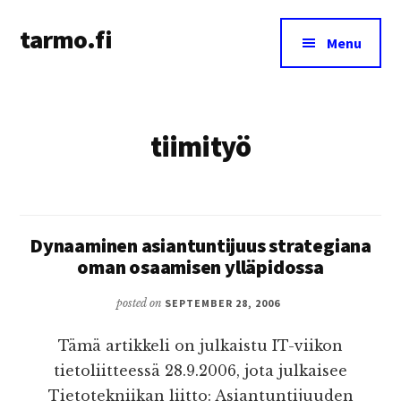
Additional
Skip
tarmo.fi
to
menu
Menu
main
Tarmo’s
content
blog
on
tiimityö
education,
technology,
psychology,
and
life
Dynaaminen asiantuntijuus strategiana
oman osaamisen ylläpidossa
posted on
SEPTEMBER 28, 2006
Tämä artikkeli on julkaistu IT-viikon
tietoliitteessä 28.9.2006, jota julkaisee
Tietotekniikan liitto: Asiantuntijuuden