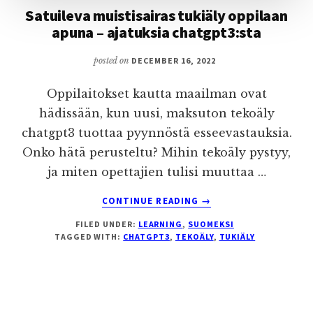
Satuileva muistisairas tukiäly oppilaan
apuna – ajatuksia chatgpt3:sta
posted on
DECEMBER 16, 2022
Oppilaitokset kautta maailman ovat
hädissään, kun uusi, maksuton tekoäly
chatgpt3 tuottaa pyynnöstä esseevastauksia.
Onko hätä perusteltu? Mihin tekoäly pystyy,
ja miten opettajien tulisi muuttaa …
ABOUT
CONTINUE READING
→
SATUILEVA
FILED UNDER:
LEARNING
,
SUOMEKSI
MUISTISAIRAS
TAGGED WITH:
CHATGPT3
,
TEKOÄLY
,
TUKIÄLY
TUKIÄLY
OPPILAAN
APUNA
–
AJATUKSIA