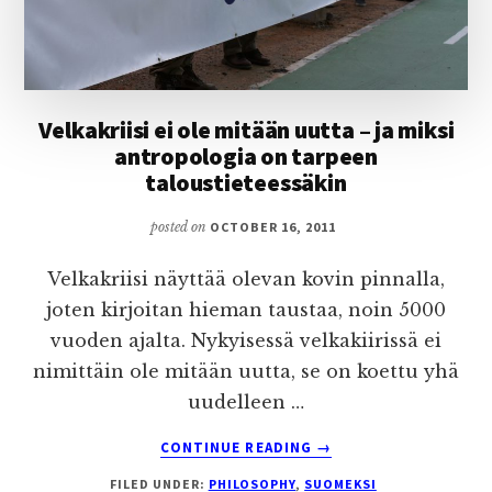
Velkakriisi ei ole mitään uutta – ja miksi
antropologia on tarpeen
taloustieteessäkin
posted on
OCTOBER 16, 2011
Velkakriisi näyttää olevan kovin pinnalla,
joten kirjoitan hieman taustaa, noin 5000
vuoden ajalta. Nykyisessä velkakiirissä ei
nimittäin ole mitään uutta, se on koettu yhä
uudelleen …
ABOUT
CONTINUE READING
→
VELKAKRIISI
FILED UNDER:
PHILOSOPHY
,
SUOMEKSI
EI