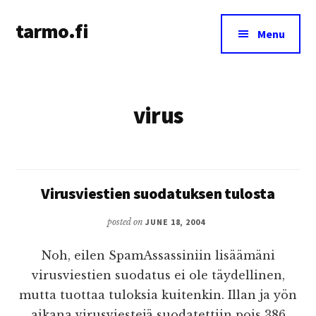
Additional
Skip
tarmo.fi
to
menu
Menu
main
Tarmo’s
content
blog
on
virus
education,
technology,
psychology,
and
life
Virusviestien suodatuksen tulosta
posted on
JUNE 18, 2004
Noh, eilen SpamAssassiniin lisäämäni
virusviestien suodatus ei ole täydellinen,
mutta tuottaa tuloksia kuitenkin. Illan ja yön
aikana virusviestejä suodatettiin pois 386