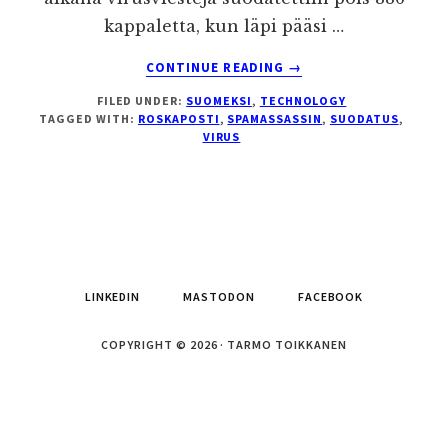
kappaletta, kun läpi pääsi …
ABOUT
CONTINUE READING
→
VIRUSVIESTIEN
FILED UNDER:
SUOMEKSI
,
TECHNOLOGY
SUODATUKSEN
TAGGED WITH:
ROSKAPOSTI
,
SPAMASSASSIN
,
SUODATUS
,
TULOSTA
VIRUS
LINKEDIN
MASTODON
FACEBOOK
COPYRIGHT © 2026 · TARMO TOIKKANEN