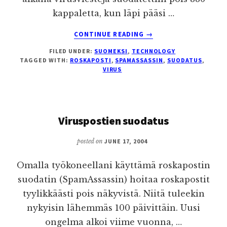
kappaletta, kun läpi pääsi …
ABOUT
CONTINUE READING
→
VIRUSVIESTIEN
FILED UNDER:
SUOMEKSI
,
TECHNOLOGY
SUODATUKSEN
TAGGED WITH:
ROSKAPOSTI
,
SPAMASSASSIN
,
SUODATUS
,
TULOSTA
VIRUS
Viruspostien suodatus
posted on
JUNE 17, 2004
Omalla työkoneellani käyttämä roskapostin
suodatin (SpamAssassin) hoitaa roskapostit
tyylikkäästi pois näkyvistä. Niitä tuleekin
nykyisin lähemmäs 100 päivittäin. Uusi
ongelma alkoi viime vuonna, …