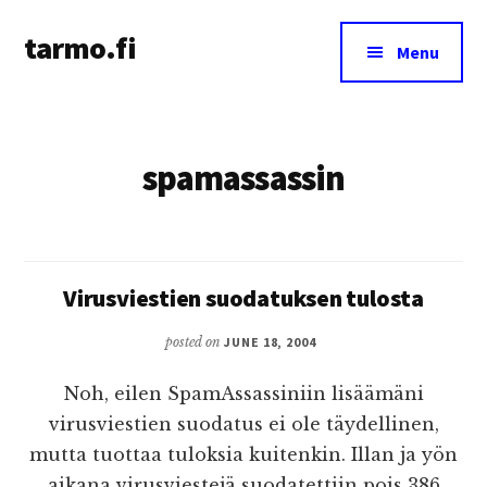
Additional
Skip
tarmo.fi
to
menu
Menu
main
Tarmo’s
content
blog
on
spamassassin
education,
technology,
psychology,
and
life
Virusviestien suodatuksen tulosta
posted on
JUNE 18, 2004
Noh, eilen SpamAssassiniin lisäämäni
virusviestien suodatus ei ole täydellinen,
mutta tuottaa tuloksia kuitenkin. Illan ja yön
aikana virusviestejä suodatettiin pois 386