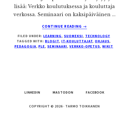
lisää: Verkko koulutuksessa ja kouluttaja
verkossa. Seminaari on kaksipäiväinen …
ABOUT
CONTINUE READING
→
SEMINAARI
FILED UNDER:
LEARNING
,
SUOMEKSI
,
TECHNOLOGY
UUDESTA
TAGGED WITH:
BLOGIT
,
IT-KOULUTTAJAT
,
OHJAUS
,
TEKNOLOGIASTA
PEDAGOGIA
,
PLE
,
SEMINAARI
,
VERKKO-OPETUS
,
WIKIT
KOULUTTAJILLE
LINKEDIN
MASTODON
FACEBOOK
COPYRIGHT © 2026 · TARMO TOIKKANEN