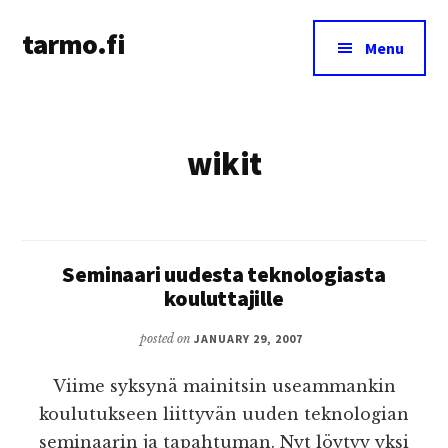
Additional
Skip
tarmo.fi
to
menu
Menu
main
Tarmo’s
content
blog
on
wikit
education,
technology,
psychology,
and
life
Seminaari uudesta teknologiasta
kouluttajille
posted on
JANUARY 29, 2007
Viime syksynä mainitsin useammankin
koulutukseen liittyvän uuden teknologian
seminaarin ja tapahtuman. Nyt löytyy yksi