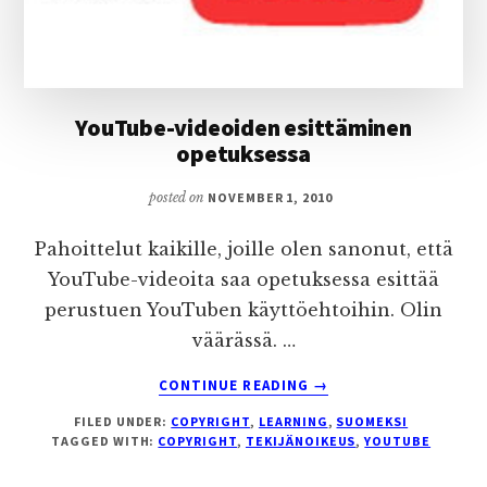
YouTube-videoiden esittäminen
opetuksessa
posted on
NOVEMBER 1, 2010
Pahoittelut kaikille, joille olen sanonut, että
YouTube-videoita saa opetuksessa esittää
perustuen YouTuben käyttöehtoihin. Olin
väärässä. …
ABOUT
CONTINUE READING
→
YOUTUBE-
FILED UNDER:
COPYRIGHT
,
LEARNING
,
SUOMEKSI
VIDEOIDEN
TAGGED WITH:
COPYRIGHT
,
TEKIJÄNOIKEUS
,
YOUTUBE
ESITTÄMINEN
OPETUKSESSA