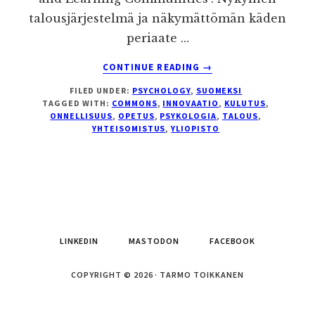
talousjärjestelmä ja näkymättömän käden
periaate …
ABOUT
CONTINUE READING
→
MARKKINATALOUS,
FILED UNDER:
PSYCHOLOGY
,
SUOMEKSI
YLIOPISTOT
TAGGED WITH:
COMMONS
,
INNOVAATIO
,
KULUTUS
,
JA
ONNELLISUUS
,
OPETUS
,
PSYKOLOGIA
,
TALOUS
,
ONNELLISUUS
YHTEISOMISTUS
,
YLIOPISTO
LINKEDIN
MASTODON
FACEBOOK
COPYRIGHT © 2026 · TARMO TOIKKANEN