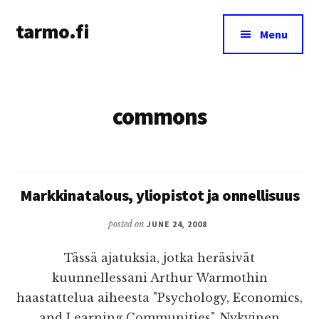
Additional
Skip
tarmo.fi
to
menu
Menu
main
Tarmo’s
content
blog
on
commons
education,
technology,
psychology,
and
life
Markkinatalous, yliopistot ja onnellisuus
posted on
JUNE 24, 2008
Tässä ajatuksia, jotka heräsivät
kuunnellessani Arthur Warmothin
haastattelua aiheesta "Psychology, Economics,
and Learning Communities". Nykyinen