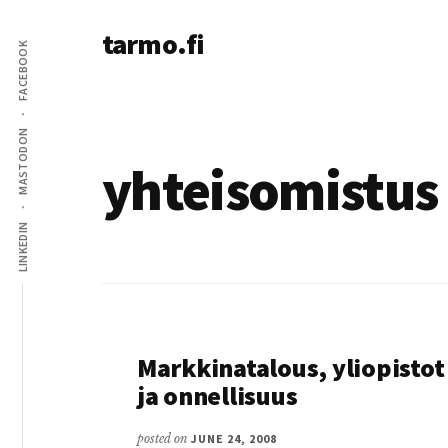
Additional
Skip
tarmo.fi
to
menu
FACEBOOK
main
Tarmo’s
content
blog
on
MASTODON
education,
yhteisomistus
technology,
psychology,
LINKEDIN
and
life
Markkinatalous, yliopistot
ja onnellisuus
posted on
JUNE 24, 2008