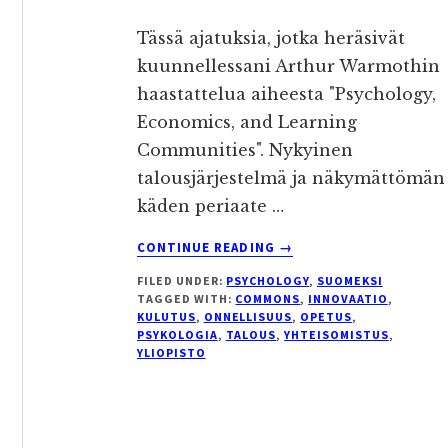
Tässä ajatuksia, jotka heräsivät
kuunnellessani Arthur Warmothin
haastattelua aiheesta "Psychology,
Economics, and Learning
Communities". Nykyinen
talousjärjestelmä ja näkymättömän
käden periaate …
ABOUT
CONTINUE READING
→
MARKKINATALOUS,
FILED UNDER:
PSYCHOLOGY
,
SUOMEKSI
YLIOPISTOT
TAGGED WITH:
COMMONS
,
INNOVAATIO
,
JA
KULUTUS
,
ONNELLISUUS
,
OPETUS
,
ONNELLISUUS
PSYKOLOGIA
,
TALOUS
,
YHTEISOMISTUS
,
YLIOPISTO