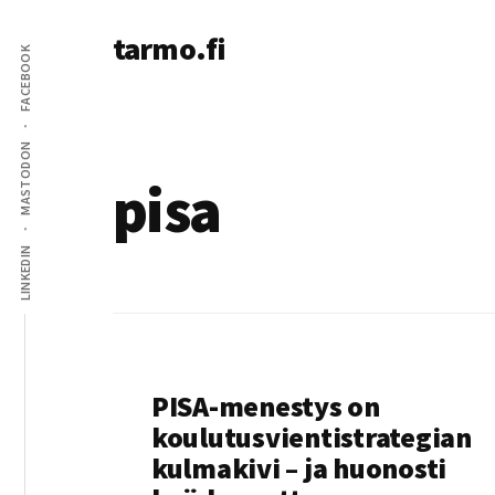
Additional
Skip
tarmo.fi
to
menu
FACEBOOK
main
Tarmo’s
content
blog
on
MASTODON
education,
pisa
technology,
psychology,
LINKEDIN
and
life
PISA-menestys on
koulutusvientistrategian
kulmakivi – ja huonosti