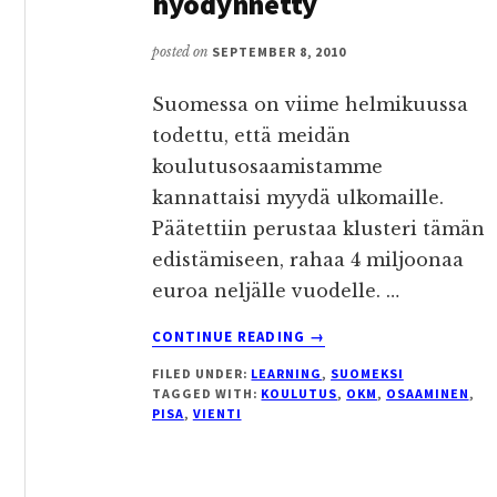
hyödynnetty
posted on
SEPTEMBER 8, 2010
Suomessa on viime helmikuussa
todettu, että meidän
koulutusosaamistamme
kannattaisi myydä ulkomaille.
Päätettiin perustaa klusteri tämän
edistämiseen, rahaa 4 miljoonaa
euroa neljälle vuodelle. …
ABOUT
CONTINUE READING
→
PISA-
FILED UNDER:
LEARNING
,
SUOMEKSI
MENESTYS
TAGGED WITH:
KOULUTUS
,
OKM
,
OSAAMINEN
,
ON
PISA
,
VIENTI
KOULUTUSVIENTISTRAT
KULMAKIVI
–