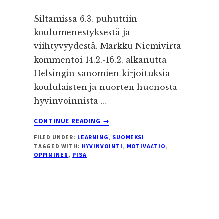
Siltamissa 6.3. puhuttiin
koulumenestyksestä ja -
viihtyvyydestä. Markku Niemivirta
kommentoi 14.2.-16.2. alkanutta
Helsingin sanomien kirjoituksia
koululaisten ja nuorten huonosta
hyvinvoinnista …
ABOUT
CONTINUE READING
→
KOULULAISEN
FILED UNDER:
LEARNING
,
SUOMEKSI
ARKEA
TAGGED WITH:
HYVINVOINTI
,
MOTIVAATIO
,
PISA-
OPPIMINEN
,
PISA
TUTKIMUKSEN
VARJOSSA
EGIAN