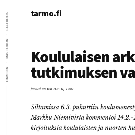
Additional
Skip
Skip
tarmo.fi
to
to
menu
FACEBOOK
main
primary
Tarmo’s
content
sidebar
blog
on
MASTODON
education,
Koululaisen ark
technology,
psychology,
tutkimuksen va
LINKEDIN
and
life
posted on
MARCH 6, 2007
Siltamissa 6.3. puhuttiin koulumenesty
Markku Niemivirta kommentoi 14.2.-1
kirjoituksia koululaisten ja nuorten 