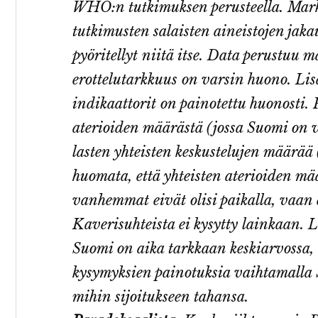
WHO:n tutkimuksen perusteella. Markk
tutkimusten salaisten aineistojen jaka
pyöritellyt niitä itse. Data perustuu m
erottelutarkkuus on varsin huono. Li
indikaattorit on painotettu huonosti. 
aterioiden määrästä (jossa Suomi on 
lasten yhteisten keskustelujen määrää
huomata, että yhteisten aterioiden mää
vanhemmat eivät olisi paikalla, vaan e
Kaverisuhteista ei kysytty lainkaan. L
Suomi on aika tarkkaan keskiarvossa, 
kysymyksien painotuksia vaihtamalla
mihin sijoitukseen tahansa.