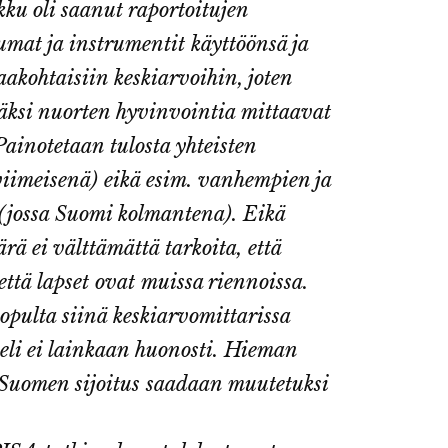
u oli saanut raportoitujen
umat ja instrumentit käyttöönsä ja
aakohtaisiin keskiarvoihin, joten
säksi nuorten hyvinvointia mittaavat
Painotetaan tulosta yhteisten
viimeisenä) eikä esim. vanhempien ja
 (jossa Suomi kolmantena). Eikä
rä ei välttämättä tarkoita, että
ttä lapset ovat muissa riennoissa.
opulta siinä keskiarvomittarissa
eli ei lainkaan huonosti. Hieman
 Suomen sijoitus saadaan muutetuksi