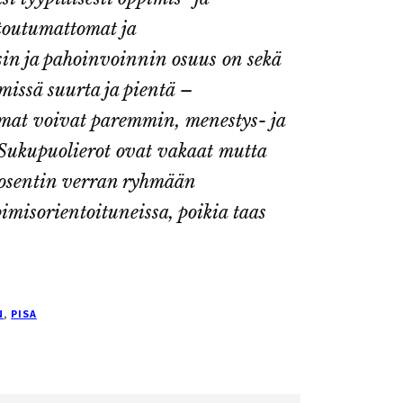
itoutumattomat ja
sin ja pahoinvoinnin osuus on sekä
missä suurta ja pientä –
omat voivat paremmin, menestys- ja
Sukupuolierot ovat vakaat mutta
rosentin verran ryhmään
imisorientoituneissa, poikia taas
.
N
,
PISA