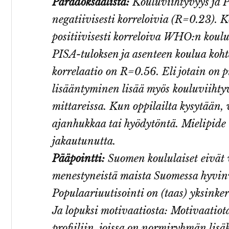
Paradoksaalista:
Kouluviihtyvyys ja P
negatiivisesti korreloivia (R=0.23). 
positiivisesti korreloiva WHO:n kou
PISA-tuloksen ja asenteen koulua koh
korrelaatio on R=0.56. Eli jotain on p
lisääntyminen lisää myös kouluviihtyvy
mittareissa. Kun oppilailta kysytään, 
ajanhukkaa tai hyödytöntä. Mielipide
jakautunutta.
Pääpointti:
Suomen koululaiset eivät 
menestyneistä maista Suomessa hyvinv
Populaariuutisointi on (taas) yksinker
Ja lopuksi motivaatiosta: Motivaatiot
profiiliin, joissa on normiryhmän lisäks