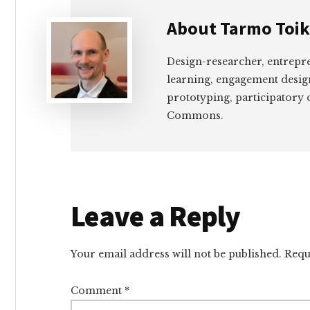
About
Tarmo Toi
Design-researcher, entrepr
learning, engagement desig
prototyping, participatory 
Commons.
Reader
Leave a Reply
Interactions
Your email address will not be published.
Requ
Comment
*