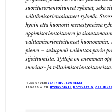
suoritusorientoituneet ryhmät, sekä s
välttämisorientoituneet ryhmät. Stres
hyvin että huonosti menestyneissä ryh
oppimisorientoituneet ja sitoutumatt
välttämisorientoituneet huonommin. 
pienet – sukupuoli vaikuttaa parin p
sijoittumista. Tyttöjä on enemmän opp
suoritus- ja välttämisorientoituneissa
FILED UNDER:
LEARNING
,
SUOMEKSI
TAGGED WITH:
HYVINVOINTI
,
MOTIVAATIO
,
OPPIMINE