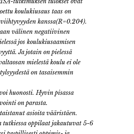
ISA-tutkimuksen tulokset ovat
Koettu koulukiusaus taas on
luviihtyvyyden kanssa(R=0.204).
taan välinen negatiivinen
ielessä jos koulukiusaamisen
yttä. Ja jotain on pielessä
valtaosan mielestä koulu ei ole
 tylsyydestä on tasaisemmin
voi huonosti. Hyvin pisassa
ointi on parasta.
taistanut asioita vääristäen.
a tutkiessa oppilaat jakautuvat 5-6
i tyypillisesti oppimis- ja