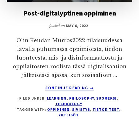
Post-digitalyptinen oppiminen
posted on
MAY 6, 2022
Olin Keudan Murros2022-tilaisuudessa
lavalla puhumassa oppimisesta, tiedon
luonteesta, mis- ja disinformaatiosta ja
oppilaitosten roolista tässä digitalisaation
jälkeisessä ajassa, kun sosiaalisen …
ABOUT
CONTINUE READING
→
POST-
FILED UNDER:
LEARNING
,
PHILOSOPHY
,
SUOMEKSI
,
DIGITALYPTINEN
TECHNOLOGY
OPPIMINEN
TAGGED WITH:
OPPIMINEN
,
SIVISTYS
,
TIETOKITEET
,
YHTEISÖT