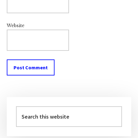
Website
Primary
Sidebar
Search
this
website