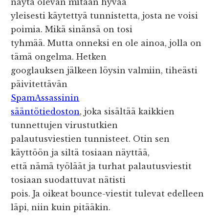
näytä olevan mitään hyvää
yleisesti käytettyä tunnistetta, josta ne voisi
poimia. Mikä sinänsä on tosi
tyhmää. Mutta onneksi en ole ainoa, jolla on
tämä ongelma. Hetken
googlauksen jälkeen löysin valmiin, tiheästi
päivitettävän
SpamAssassinin
sääntötiedoston
, joka sisältää kaikkien
tunnettujen virustutkien
palautusviestien tunnisteet. Otin sen
käyttöön ja siltä tosiaan näyttää,
että nämä työläät ja turhat palautusviestit
tosiaan suodattuvat nätisti
pois. Ja oikeat bounce-viestit tulevat edelleen
läpi, niin kuin pitääkin.