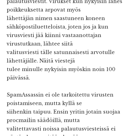
palautusviestit. Virukset kun nykyisin lähes
poikkeuksetta arpovat myös
lähettäjän nimen saastuneen koneen
sähköpostiluetteloista, joten jos ja kun
virusviesti jää kiinni vastaanottajan
virustutkaan, lähtee siitä
valitusviesti tälle satunnaisesti arvotulle
lähettäjälle. Näitä viestejä
tulee minulle nykyisin myöskin noin 100
päivässä.
SpamAssassin ei ole tarkoitettu virusten
poistamiseen, mutta kyllä se
siihenkin taipuu. Ensin yritin jotain suojaa
procmailin säädöillä, mutta
valitettavasti noissa palautusviesteissä ei