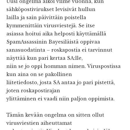
Uusi ongelma alkoi viime vuonna, kun
sähköpostivirukset levisivät hullun
lailla ja sain päivittäin poistella
kymmenittäin virusviestejä. Se itse
asiassa hoitui aika helposti käyttämällä
SpamAssassinin Bayesiläistä oppivaa
sanasuodatinta – roskapostia ei tarvinnut
näyttää kun pari kertaa SA:lle,
niin se jo oppi homman nimen. Viruspostissa
kun aina on se pakollinen
liitetiedosto, josta SA antaa jo pari pistettä,
joten roskapostirajan
ylittäminen ei vaadi niin paljon oppimista.
Tämän kevään ongelma on sitten ollut
virusviestien aiheuttamat