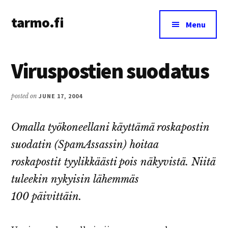
Additional
Skip
Skip
tarmo.fi
to
to
menu
Menu
main
primary
Tarmo’s
content
sidebar
blog
Viruspostien suodatus
on
education,
technology,
posted on
JUNE 17, 2004
psychology,
and
Omalla työkoneellani käyttämä roskapostin
life
suodatin (SpamAssassin) hoitaa
roskapostit tyylikkäästi pois näkyvistä. Niitä
tuleekin nykyisin lähemmäs
100 päivittäin.