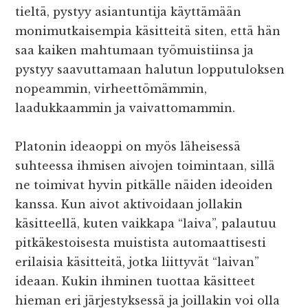
tieltä, pystyy asiantuntija käyttämään
monimutkaisempia käsitteitä siten, että hän
saa kaiken mahtumaan työmuistiinsa ja
pystyy saavuttamaan halutun lopputuloksen
nopeammin, virheettömämmin,
laadukkaammin ja vaivattomammin.
Platonin ideaoppi on myös läheisessä
suhteessa ihmisen aivojen toimintaan, sillä
ne toimivat hyvin pitkälle näiden ideoiden
kanssa. Kun aivot aktivoidaan jollakin
käsitteellä, kuten vaikkapa “laiva”, palautuu
pitkäkestoisesta muistista automaattisesti
erilaisia käsitteitä, jotka liittyvät “laivan”
ideaan. Kukin ihminen tuottaa käsitteet
hieman eri järjestyksessä ja joillakin voi olla