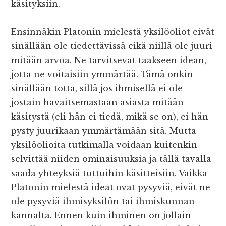
käsityksiin.
Ensinnäkin Platonin mielestä yksilöoliot eivät
sinällään ole tiedettävissä eikä niillä ole juuri
mitään arvoa. Ne tarvitsevat taakseen idean,
jotta ne voitaisiin ymmärtää. Tämä onkin
sinällään totta, sillä jos ihmisellä ei ole
jostain havaitsemastaan asiasta mitään
käsitystä (eli hän ei tiedä, mikä se on), ei hän
pysty juurikaan ymmärtämään sitä. Mutta
yksilöolioita tutkimalla voidaan kuitenkin
selvittää niiden ominaisuuksia ja tällä tavalla
saada yhteyksiä tuttuihin käsitteisiin. Vaikka
Platonin mielestä ideat ovat pysyviä, eivät ne
ole pysyviä ihmisyksilön tai ihmiskunnan
kannalta. Ennen kuin ihminen on jollain