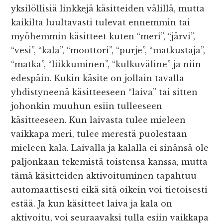
yksilöllisiä linkkejä käsitteiden välillä, mutta
kaikilta luultavasti tulevat ennemmin tai
myöhemmin käsitteet kuten “meri”, “järvi”,
“vesi”, “kala”, “moottori”, “purje”, “matkustaja”,
“matka”, “liikkuminen”, “kulkuväline” ja niin
edespäin. Kukin käsite on jollain tavalla
yhdistyneenä käsitteeseen “laiva” tai sitten
johonkin muuhun esiin tulleeseen
käsitteeseen. Kun laivasta tulee mieleen
vaikkapa meri, tulee merestä puolestaan
mieleen kala. Laivalla ja kalalla ei sinänsä ole
paljonkaan tekemistä toistensa kanssa, mutta
tämä käsitteiden aktivoituminen tapahtuu
automaattisesti eikä sitä oikein voi tietoisesti
estää. Ja kun käsitteet laiva ja kala on
aktivoitu, voi seuraavaksi tulla esiin vaikkapa