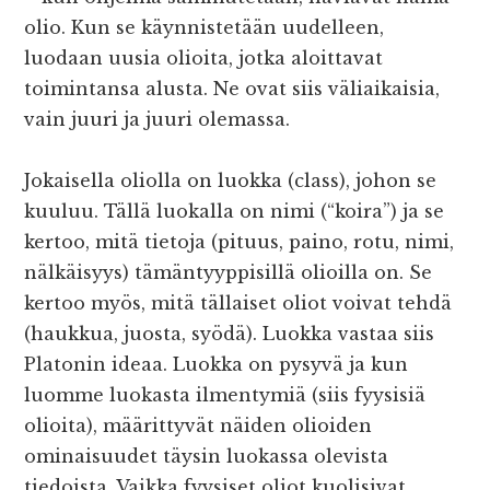
olio. Kun se käynnistetään uudelleen,
luodaan uusia olioita, jotka aloittavat
toimintansa alusta. Ne ovat siis väliaikaisia,
vain juuri ja juuri olemassa.
Jokaisella oliolla on luokka (class), johon se
kuuluu. Tällä luokalla on nimi (“koira”) ja se
kertoo, mitä tietoja (pituus, paino, rotu, nimi,
nälkäisyys) tämäntyyppisillä olioilla on. Se
kertoo myös, mitä tällaiset oliot voivat tehdä
(haukkua, juosta, syödä). Luokka vastaa siis
Platonin ideaa. Luokka on pysyvä ja kun
luomme luokasta ilmentymiä (siis fyysisiä
olioita), määrittyvät näiden olioiden
ominaisuudet täysin luokassa olevista
tiedoista. Vaikka fyysiset oliot kuolisivat,