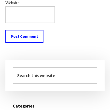
Website
Primary
Sidebar
Search
this
website
Categories