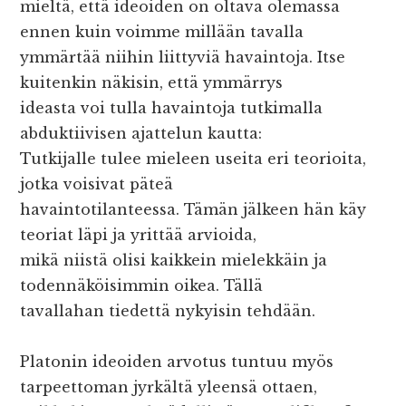
mieltä, että ideoiden on oltava olemassa
ennen kuin voimme millään tavalla
ymmärtää niihin liittyviä havaintoja. Itse
kuitenkin näkisin, että ymmärrys
ideasta voi tulla havaintoja tutkimalla
abduktiivisen ajattelun kautta:
Tutkijalle tulee mieleen useita eri teorioita,
jotka voisivat päteä
havaintotilanteessa. Tämän jälkeen hän käy
teoriat läpi ja yrittää arvioida,
mikä niistä olisi kaikkein mielekkäin ja
todennäköisimmin oikea. Tällä
tavallahan tiedettä nykyisin tehdään.
Platonin ideoiden arvotus tuntuu myös
tarpeettoman jyrkältä yleensä ottaen,