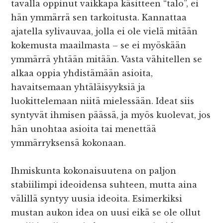
tavalla oppinut vaikkapa käsitteen “talo”, ei
hän ymmärrä sen tarkoitusta. Kannattaa
ajatella sylivauvaa, jolla ei ole vielä mitään
kokemusta maailmasta – se ei myöskään
ymmärrä yhtään mitään. Vasta vähitellen se
alkaa oppia yhdistämään asioita,
havaitsemaan yhtäläisyyksiä ja
luokittelemaan niitä mielessään. Ideat siis
syntyvät ihmisen päässä, ja myös kuolevat, jos
hän unohtaa asioita tai menettää
ymmärryksensä kokonaan.
Ihmiskunta kokonaisuutena on paljon
stabiilimpi ideoidensa suhteen, mutta aina
välillä syntyy uusia ideoita. Esimerkiksi
mustan aukon idea on uusi eikä se ole ollut