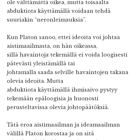
ole välttämättä oikea, mutta toisaalta
abduktiota käyttämällä voidaan tehdä
suuriakin “neronleimauksia”.
Kun Platon sanoo, ettei ideoita voi johtaa
aistimaailmasta, on hän oikeassa,
sillä havaintoja tekemällä ei voida loogisesti
pätevästi yleistämällä tai
johtamalla saada selville havaintojen takana
olevia ideoita. Mutta
abduktiota käyttämällä ihmisaivo pystyy
tekemään epäloogisia ja huonosti
perusteltavissa olevia johtopäätöksiä.
Tätä eroa aistimaailman ja ideamaailman
välillä Platon korostaa ja on sitä