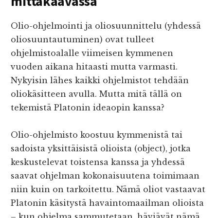
mittakaavassa
Olio-ohjelmointi ja oliosuunnittelu (yhdessä
oliosuuntautuminen) ovat tulleet
ohjelmistoalalle viimeisen kymmenen
vuoden aikana hitaasti mutta varmasti.
Nykyisin lähes kaikki ohjelmistot tehdään
oliokäsitteen avulla. Mutta mitä tällä on
tekemistä Platonin ideaopin kanssa?
Olio-ohjelmisto koostuu kymmenistä tai
sadoista yksittäisistä olioista (object), jotka
keskustelevat toistensa kanssa ja yhdessä
saavat ohjelman kokonaisuutena toimimaan
niin kuin on tarkoitettu. Nämä oliot vastaavat
Platonin käsitystä havaintomaailman olioista
– kun ohjelma sammutetaan, häviävät nämä