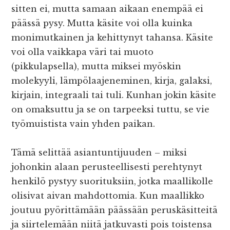
sitten ei, mutta samaan aikaan enempää ei
päässä pysy. Mutta käsite voi olla kuinka
monimutkainen ja kehittynyt tahansa. Käsite
voi olla vaikkapa väri tai muoto
(pikkulapsella), mutta miksei myöskin
molekyyli, lämpölaajeneminen, kirja, galaksi,
kirjain, integraali tai tuli. Kunhan jokin käsite
on omaksuttu ja se on tarpeeksi tuttu, se vie
työmuistista vain yhden paikan.
Tämä selittää asiantuntijuuden – miksi
johonkin alaan perusteellisesti perehtynyt
henkilö pystyy suorituksiin, jotka maallikolle
olisivat aivan mahdottomia. Kun maallikko
joutuu pyörittämään päässään peruskäsitteitä
ja siirtelemään niitä jatkuvasti pois toistensa