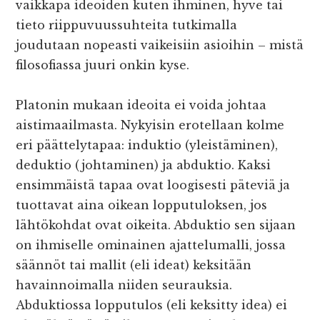
vaikkapa ideoiden kuten ihminen, hyve tai
tieto riippuvuussuhteita tutkimalla
joudutaan nopeasti vaikeisiin asioihin – mistä
filosofiassa juuri onkin kyse.
Platonin mukaan ideoita ei voida johtaa
aistimaailmasta. Nykyisin erotellaan kolme
eri päättelytapaa: induktio (yleistäminen),
deduktio (johtaminen) ja abduktio. Kaksi
ensimmäistä tapaa ovat loogisesti päteviä ja
tuottavat aina oikean lopputuloksen, jos
lähtökohdat ovat oikeita. Abduktio sen sijaan
on ihmiselle ominainen ajattelumalli, jossa
säännöt tai mallit (eli ideat) keksitään
havainnoimalla niiden seurauksia.
Abduktiossa lopputulos (eli keksitty idea) ei