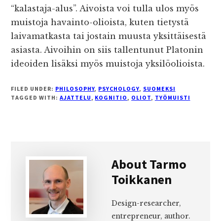
“kalastaja-alus”. Aivoista voi tulla ulos myös
muistoja havainto-olioista, kuten tietystä
laivamatkasta tai jostain muusta yksittäisestä
asiasta. Aivoihin on siis tallentunut Platonin
ideoiden lisäksi myös muistoja yksilöolioista.
FILED UNDER:
PHILOSOPHY
,
PSYCHOLOGY
,
SUOMEKSI
TAGGED WITH:
AJATTELU
,
KOGNITIO
,
OLIOT
,
TYÖMUISTI
About
Tarmo
Toikkanen
Design-researcher,
entrepreneur, author.