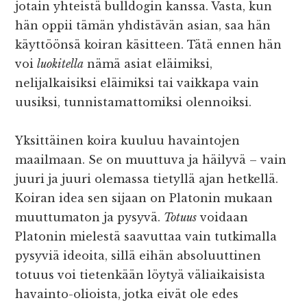
jotain yhteistä bulldogin kanssa. Vasta, kun
hän oppii tämän yhdistävän asian, saa hän
käyttöönsä koiran käsitteen. Tätä ennen hän
voi
luokitella
nämä asiat eläimiksi,
nelijalkaisiksi eläimiksi tai vaikkapa vain
uusiksi, tunnistamattomiksi olennoiksi.
Yksittäinen koira kuuluu havaintojen
maailmaan. Se on muuttuva ja häilyvä – vain
juuri ja juuri olemassa tietyllä ajan hetkellä.
Koiran idea sen sijaan on Platonin mukaan
muuttumaton ja pysyvä.
Totuus
voidaan
Platonin mielestä saavuttaa vain tutkimalla
pysyviä ideoita, sillä eihän absoluuttinen
totuus voi tietenkään löytyä väliaikaisista
havainto-olioista, jotka eivät ole edes