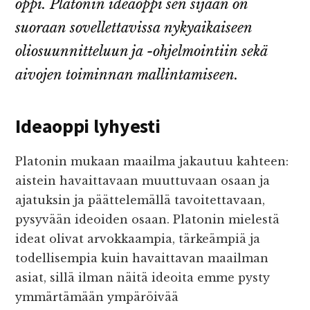
oppi. Platonin ideaoppi sen sijaan on
suoraan sovellettavissa nykyaikaiseen
oliosuunnitteluun ja -ohjelmointiin sekä
aivojen toiminnan mallintamiseen.
Ideaoppi lyhyesti
Platonin mukaan maailma jakautuu kahteen:
aistein havaittavaan muuttuvaan osaan ja
ajatuksin ja päättelemällä tavoitettavaan,
pysyvään ideoiden osaan. Platonin mielestä
ideat olivat arvokkaampia, tärkeämpiä ja
todellisempia kuin havaittavan maailman
asiat, sillä ilman näitä ideoita emme pysty
ymmärtämään ympäröivää