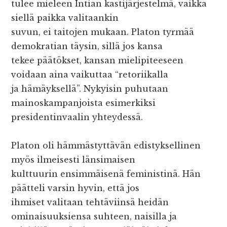
tulee mieleen Intian kastijärjestelmä, vaikka
siellä paikka valitaankin
suvun, ei taitojen mukaan. Platon tyrmää
demokratian täysin, sillä jos kansa
tekee päätökset, kansan mielipiteeseen
voidaan aina vaikuttaa “retoriikalla
ja hämäyksellä”. Nykyisin puhutaan
mainoskampanjoista esimerkiksi
presidentinvaalin yhteydessä.
Platon oli hämmästyttävän edistyksellinen
myös ilmeisesti länsimaisen
kulttuurin ensimmäisenä feministinä. Hän
päätteli varsin hyvin, että jos
ihmiset valitaan tehtäviinsä heidän
ominaisuuksiensa suhteen, naisilla ja