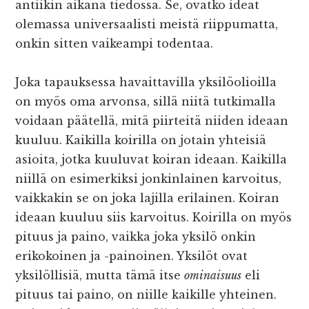
antiikin aikana tiedossa. Se, ovatko ideat
olemassa universaalisti meistä riippumatta,
onkin sitten vaikeampi todentaa.
Joka tapauksessa havaittavilla yksilöolioilla
on myös oma arvonsa, sillä niitä tutkimalla
voidaan päätellä, mitä piirteitä niiden ideaan
kuuluu. Kaikilla koirilla on jotain yhteisiä
asioita, jotka kuuluvat koiran ideaan. Kaikilla
niillä on esimerkiksi jonkinlainen karvoitus,
vaikkakin se on joka lajilla erilainen. Koiran
ideaan kuuluu siis karvoitus. Koirilla on myös
pituus ja paino, vaikka joka yksilö onkin
erikokoinen ja -painoinen. Yksilöt ovat
yksilöllisiä, mutta tämä itse
ominaisuus
eli
pituus tai paino, on niille kaikille yhteinen.