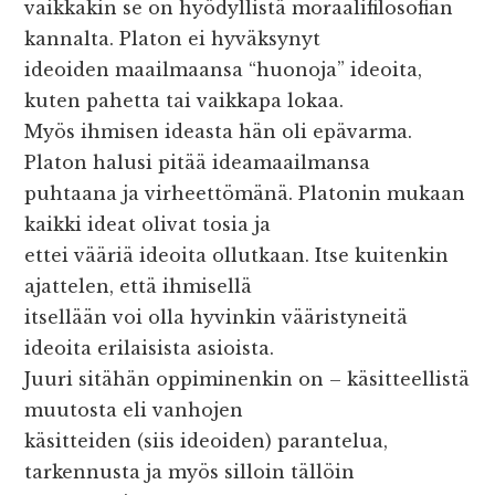
vaikkakin se on hyödyllistä moraalifilosofian
kannalta. Platon ei hyväksynyt
ideoiden maailmaansa “huonoja” ideoita,
kuten pahetta tai vaikkapa lokaa.
Myös ihmisen ideasta hän oli epävarma.
Platon halusi pitää ideamaailmansa
puhtaana ja virheettömänä. Platonin mukaan
kaikki ideat olivat tosia ja
ettei vääriä ideoita ollutkaan. Itse kuitenkin
ajattelen, että ihmisellä
itsellään voi olla hyvinkin vääristyneitä
ideoita erilaisista asioista.
Juuri sitähän oppiminenkin on – käsitteellistä
muutosta eli vanhojen
käsitteiden (siis ideoiden) parantelua,
tarkennusta ja myös silloin tällöin