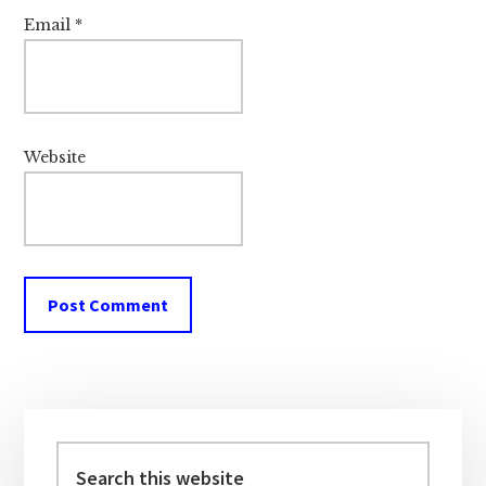
Email
*
Website
Primary
Sidebar
Search
this