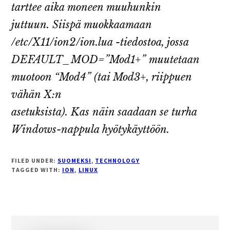
tarttee aika moneen muuhunkin
juttuun. Siispä muokkaamaan
/etc/X11/ion2/ion.lua -tiedostoa, jossa
DEFAULT_MOD=”Mod1+” muutetaan
muotoon “Mod4” (tai Mod3+, riippuen
vähän X:n
asetuksista). Kas näin saadaan se turha
Windows-nappula hyötykäyttöön.
FILED UNDER:
SUOMEKSI
,
TECHNOLOGY
TAGGED WITH:
ION
,
LINUX