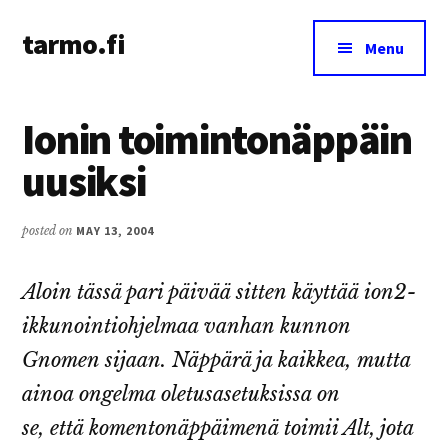
Additional
Skip
Skip
tarmo.fi
to
to
menu
Menu
main
primary
Tarmo’s
content
sidebar
blog
Ionin toimintonäppäin
on
education,
uusiksi
technology,
psychology,
posted on
MAY 13, 2004
and
life
Aloin tässä pari päivää sitten käyttää ion2-
ikkunointiohjelmaa vanhan kunnon
Gnomen sijaan. Näppärä ja kaikkea, mutta
ainoa ongelma oletusasetuksissa on
se, että komentonäppäimenä toimii Alt, jota