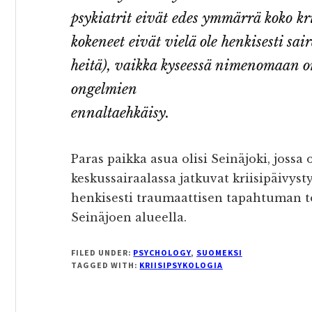
psykiatrit eivät edes ymmärrä koko kri
kokeneet eivät vielä ole henkisesti sair
heitä), vaikka kyseessä nimenomaan o
ongelmien
ennaltaehkäisy.
Paras paikka asua olisi Seinäjoki, jossa
keskussairaalassa jatkuvat kriisipäivysty
henkisesti traumaattisen tapahtuman to
Seinäjoen alueella.
FILED UNDER:
PSYCHOLOGY
,
SUOMEKSI
TAGGED WITH:
KRIISIPSYKOLOGIA