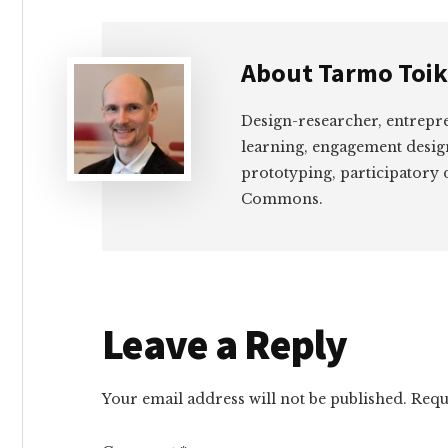
About
Tarmo Toi
Design-researcher, entrepr
learning, engagement desig
prototyping, participatory 
Commons.
Reader
Leave a Reply
Interactions
Your email address will not be published.
Requ