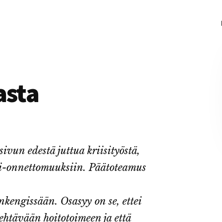
asta
vun edestä juttua kriisityöstä,
i-onnettomuuksiin. Päätoteamus
enkengissään. Osasyy on se, ettei
ehtävään hoitotoimeen ja että