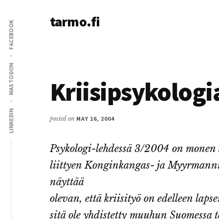
Additional
Skip
Skip
tarmo.fi
to
to
menu
FACEBOOK
main
primary
Tarmo’s
content
sidebar
blog
on
MASTODON
education,
Kriisipsykologi
technology,
psychology,
LINKEDIN
and
posted on
MAY 16, 2004
life
Psykologi-lehdessä 3/2004 on monen si
liittyen Konginkangas- ja Myyrmann
näyttää
olevan, että kriisityö on edelleen laps
sitä ole yhdistetty muuhun Suomessa t