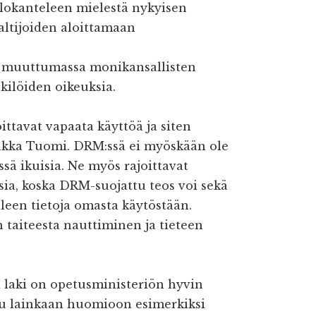
alokanteleen mielestä nykyisen
altijoiden aloittamaan
on muuttumassa monikansallisten
kilöiden oikeuksia.
ittavat vapaata käyttöä ja siten
lkka Tuomi. DRM:ssä ei myöskään ole
sä ikuisia. Ne myös rajoittavat
ia, koska DRM-suojattu teos voi sekä
lleen tietoja omasta käytöstään.
taiteesta nauttiminen ja tieteen
laki on opetusministeriön hyvin
ttu lainkaan huomioon esimerkiksi