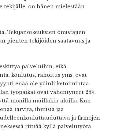
ee tekijälle, on hänen mielestään
tä. Tekijänoikeuksien omistajien
n pienten tekijöiden saatavuus ja
keskittyä palveluihin, eikä
nta, koulutus, rahoitus yms. ovat
myynti enää ole ydinliiketoimintaa.
alan työpaikat ovat vähentyneet 25%.
tä monilla muillakin aloilla. Kun
enää tarvita, ihmisiä jää
uudelleenkouluttauduttava ja firmojen
neksessä riittää kyllä palvelutyötä