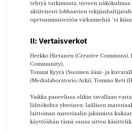
tehtyä tutkimusta, tieteen näkökulmaa 
aktiivisesti lobbaavien tekijänhaltijat
opetusministeriön virkamiehiä “ei kiinno
II: Vertaisverkot
Herkko Hietanen (Creative Commons), 
Community),
Tommi Kyyrä (Suomen ääni- ja kuvatalle
(Medialaboratorio/Arki), Tommo Reti (Hi
Vaikka paneelissa olikin tavallaan vasta
lähtökohta yhteinen: laillisen materiaa
laittoman materiaalin jakamista kukaan
käyttöähän tämä osuus sitten käsittelik