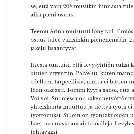
se, että vain 20% musiikin hinnasta tul
aika pieni osuus.
Teemu Arina muistutti long tail -ilmiös
osuus tulee väkisinkin pienenemään, ku
jakelu lisääntyvät.
Itsestä tuntuisi, että levy-yhtiön tulisi 
bittien myyntiin. Palvelut, kuten maino
edelleen tarpeellisia, mutta ei bittien 
Ihan oikeasti. Tommi Kyyrä sanoi, että 
Voi voi. Suomessa on rakennetyöttömyyt
yhteiskunta muuttuu ja tiettyä työtä ei 
työttömiksi. Silloin on työntekijöiden 
haettava uusia ansaintamalleja. Levybis
tehtäväksi.