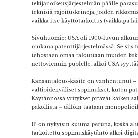
tekijänoikeusjärjestelmän päälle parasuoj
teknisiä rajoituskeinoja, joiden rikkomi
vaikka itse käyttötarkoitus (vaikkapa lai
Sivuhuomio: USA oli 1900-luvun alkuun 
mukana patenttijärjestelmässä. Se siis t
tehostaen omaa talouttaan muiden keks
nettoviennin puolelle, alkoi USA syyttä
Kansantalous-käsite on vanhentunut – t
valtioidenväliset sopimukset, kuten pat
Käytännössä yritykset pitävät kaiken sal
pakollista – tällöin taataan monopolioi
IP on nykyisin kuuma peruna, koska alu
tarkoitettu sopimuskäytäntö alkoi digi