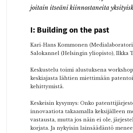
joitain itseäni kiinnostaneita yksityis
I: Building on the past
Kari-Hans Kommonen (Medialaboratorio/A
Salokannel (Helsingin yliopisto), Ilkka
Keskustelu toimi alustuksena workshopil
keskiajasta lähtien miettimään patento
kehittymistä.
Keskeisin kysymys: Onko patenttijärje
innovaatiota takaamalla keksijälleen 
vastausta, mutta jos näin ei ole, järjest
korjata. Ja nykyisin lainsäädäntö mene