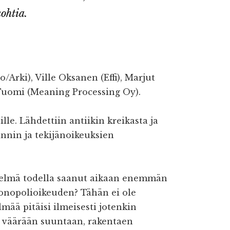
kohtia.
rki), Ville Oksanen (Effi), Marjut
 Tuomi (Meaning Processing Oy).
le. Lähdettiin antiikin kreikasta ja
innin ja tekijänoikeuksien
stelmä todella saanut aikaan enemmän
monopolioikeuden? Tähän ei ole
elmää pitäisi ilmeisesti jotenkin
e väärään suuntaan, rakentaen