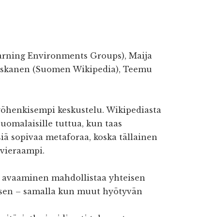
rning Environments Groups), Maija
 Heiskanen (Suomen Wikipedia), Teemu
yöhenkisempi keskustelu. Wikipediasta
suomalaisille tuttua, kun taas
iä sopivaa metaforaa, koska tällainen
 vieraampi.
 avaaminen mahdollistaa yhteisen
isen – samalla kun muut hyötyvän