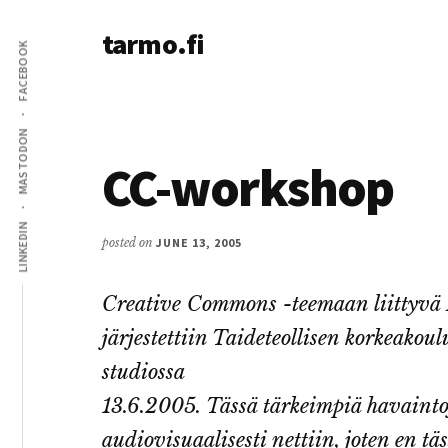
Additional
Skip
Skip
tarmo.fi
to
to
menu
FACEBOOK
main
primary
Tarmo’s
content
sidebar
blog
on
MASTODON
education,
CC-workshop
technology,
psychology,
LINKEDIN
and
posted on
JUNE 13, 2005
life
Creative Commons -teemaan liittyvä
järjestettiin Taideteollisen korkeak
studiossa
13.6.2005. Tässä tärkeimpiä havaintoj
audiovisuaalisesti nettiin, joten en tä