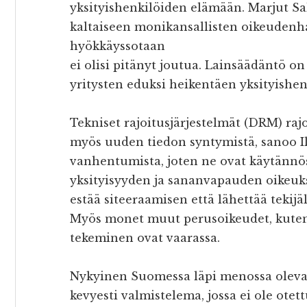
yksityishenkilöiden elämään. Marjut S
kaltaiseen monikansallisten oikeudenh
hyökkäyssotaan
ei olisi pitänyt joutua. Lainsäädäntö 
yritysten eduksi heikentäen yksityishen
Tekniset rajoitusjärjestelmät (DRM) rajo
myös uuden tiedon syntymistä, sanoo I
vanhentumista, joten ne ovat käytännös
yksityisyyden ja sananvapauden oikeuks
estää siteeraamisen että lähettää tekijä
Myös monet muut perusoikeudet, kuten 
tekeminen ovat vaarassa.
Nykyinen Suomessa läpi menossa oleva 
kevyesti valmistelema, jossa ei ole ote