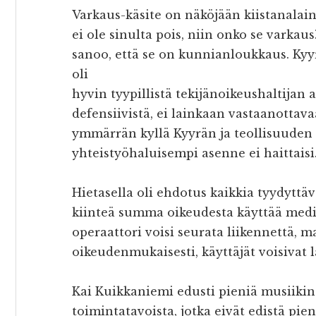
Varkaus-käsite on näköjään kiistanalaine
ei ole sinulta pois, niin onko se varkau
sanoo, että se on kunnianloukkaus. K
oli
hyvin tyypillistä tekijänoikeushaltijan
defensiivistä, ei lainkaan vastaanottav
ymmärrän kyllä Kyyrän ja teollisuuden
yhteistyöhaluisempi asenne ei haittaisi
Hietasella oli ehdotus kaikkia tyydyttäv
kiinteä summa oikeudesta käyttää media
operaattori voisi seurata liikennettä, ma
oikeudenmukaisesti, käyttäjät voisivat l
Kai Kuikkaniemi edusti pieniä musiikint
toimintatavoista, jotka eivät edistä pi