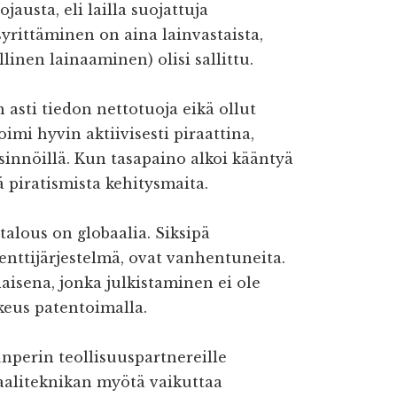
austa, eli lailla suojattuja
syrittäminen on aina lainvastaista,
llinen lainaaminen) olisi sallittu.
asti tiedon nettotuoja eikä ollut
oimi hyvin aktiivisesti piraattina,
innöillä. Kun tasapaino alkoi kääntyä
ä piratismista kehitysmaita.
alous on globaalia. Siksipä
enttijärjestelmä, ovat vanhentuneita.
aisena, jonka julkistaminen ei ole
keus patentoimalla.
nperin teollisuuspartnereille
taaliteknikan myötä vaikuttaa