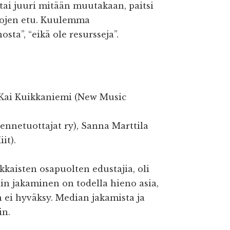
tai juuri mitään muutakaan, paitsi
ahojen etu. Kuulemma
sta”, “eikä ole resursseja”.
Kai Kuikkaniemi (New Music
nnetuottajat ry), Sanna Marttila
it).
kkaisten osapuolten edustajia, oli
lin jakaminen on todella hieno asia,
 ei hyväksy. Median jakamista ja
in.