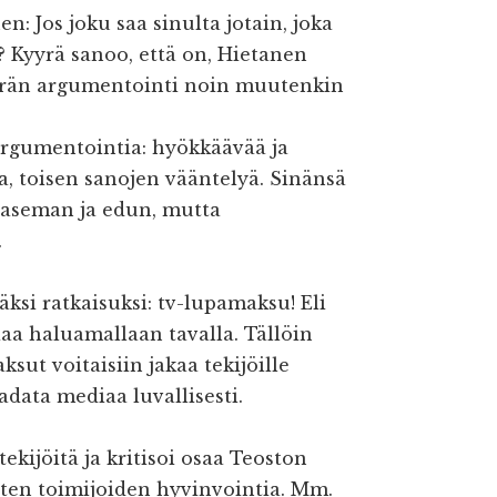
n: Jos joku saa sinulta jotain, joka
s? Kyyrä sanoo, että on, Hietanen
yyrän argumentointi noin muutenkin
 argumentointia: hyökkäävää ja
aa, toisen sanojen vääntelyä. Sinänsä
 aseman ja edun, mutta
.
äksi ratkaisuksi: tv-lupamaksu! Eli
a haluamallaan tavalla. Tällöin
ksut voitaisiin jakaa tekijöille
adata mediaa luvallisesti.
ekijöitä ja kritisoi osaa Teoston
enten toimijoiden hyvinvointia. Mm.