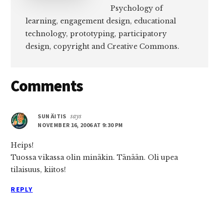
Psychology of
learning, engagement design, educational
technology, prototyping, participatory
design, copyright and Creative Commons.
Reader
Comments
Interactions
SUN ÄITIS
says
NOVEMBER 16, 2006 AT 9:30 PM
Heips!
Tuossa vikassa olin minäkin. Tänään. Oli upea
tilaisuus, kiitos!
REPLY