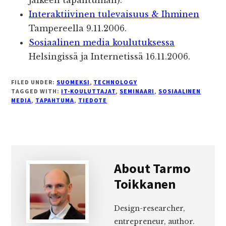
jälkeen tapahtuman).
Interaktiivinen tulevaisuus & Ihminen
Tampereella 9.11.2006.
Sosiaalinen media koulutuksessa
Helsingissä ja Internetissä 16.11.2006.
FILED UNDER:
SUOMEKSI
,
TECHNOLOGY
TAGGED WITH:
IT-KOULUTTAJAT
,
SEMINAARI
,
SOSIAALINEN
MEDIA
,
TAPAHTUMA
,
TIEDOTE
About
Tarmo
Toikkanen
Design-researcher,
entrepreneur, author.