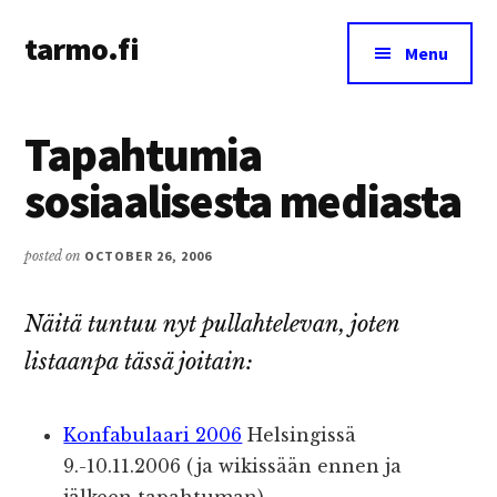
Additional
Skip
Skip
tarmo.fi
to
to
menu
Menu
main
primary
Tarmo’s
content
sidebar
blog
Tapahtumia
on
education,
sosiaalisesta mediasta
technology,
psychology,
posted on
OCTOBER 26, 2006
and
life
Näitä tuntuu nyt pullahtelevan, joten
listaanpa tässä joitain:
Konfabulaari 2006
Helsingissä
9.-10.11.2006 (ja wikissään ennen ja