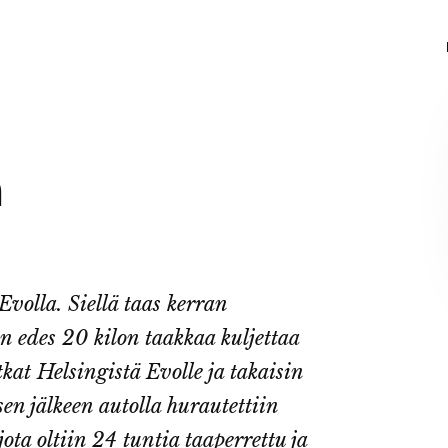
a
volla. Siellä taas kerran
on edes 20 kilon taakkaa kuljettaa
kat Helsingistä Evolle ja takaisin
sen jälkeen autolla hurautettiin
a oltiin 24 tuntia taaperrettu ja