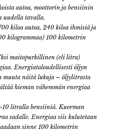
koista autoa, moottorin ja bensiinin
n uudella tavalla.
700 kiloa autoa, 240 kiloa ihmisiä ja
000 kilogrammaa) 100 kilometrin
ksi maitopurkillinen (eli litra)
iaa. Energiataloudellisesti öljyn
 muuta näitä lukuja – öljylitrasta
sisältää hieman vähemmän energiaa
-10 litralla bensiiniä. Kuorman
raa sadalle. Energiaa siis kulutetaan
 saadaan sinne 100 kilometrin