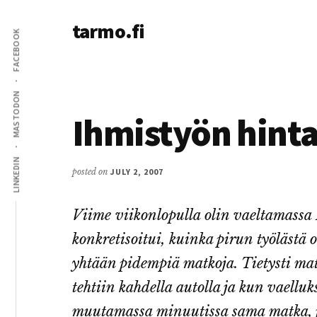
Additional
Skip
Skip
tarmo.fi
to
to
menu
FACEBOOK
main
primary
Tarmo’s
content
sidebar
blog
on
MASTODON
education,
Ihmistyön hint
technology,
psychology,
LINKEDIN
and
posted on
JULY 2, 2007
life
Viime viikonlopulla olin vaeltamassa E
konkretisoitui, kuinka pirun työlästä 
yhtään pidempiä matkoja. Tietysti mat
tehtiin kahdella autolla ja kun vaelluk
muutamassa minuutissa sama matka, jot