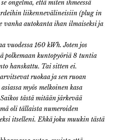
n se ongelma, että miten ihmeessä
deihin liikennevälineisiin (plug in
 se vanha autokanta ihan ilmaiseksi ja
aa vuodessa 160 kWh. Joten jos
tä polkemaan kuntopyöriä 8 tuntia
to hanskattu. Tai sitten ei.
arvitsevat ruokaa ja sen ruoan
e asiassa myös melkoinen kasa
. Saikos tästä mitään järkevää
mä oli tällaista numeroiden
ksi itselleni. Ehkä joku muukin tästä