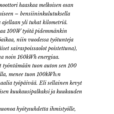
 moottori haaskaa melkoisen osan
iseen – bensiininkulutuksella
a ajellaan yli tuhat kilometriä.
ttaa 100W työtä pidemmänkin
öaikaa, niin vuodessa työtunteja
set sairaspoissaolot poistettuna),
ttua noin 160kWh energiaa.
vat työntämään tuon auton sen 100
ella, menee tuon 100kWh:n
aalia työpäivää. Eli sellainen kevyt
isen kuukausipalkaksi ja kuukauden
ä huonoa hyötysuhdetta ihmistyölle,