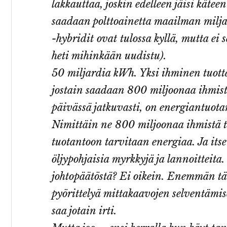
lakkauttaa, joskin edelleen jäisi kätee
saadaan polttoainetta maailman miljar
-hybridit ovat tulossa kyllä, mutta ei
heti mihinkään uudistu).
50 miljardia kWh. Yksi ihminen tuott
jostain saadaan 800 miljoonaa ihmis
päivässä jatkuvasti, on energiantuotan
Nimittäin ne 800 miljoonaa ihmistä t
tuotantoon tarvitaan energiaa. Ja its
öljypohjaisia myrkkyjä ja lannoitteita
johtopäätöstä? Ei oikein. Enemmän tä
pyörittelyä mittakaavojen selventämise
saa jotain irti.