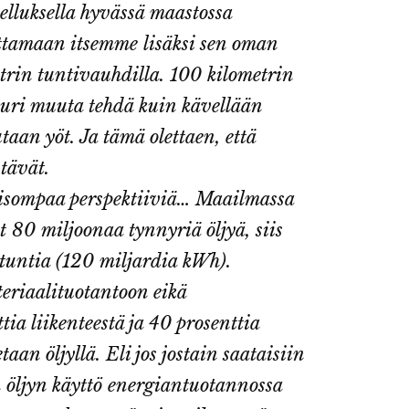
elluksella hyvässä maastossa
ttamaan itsemme lisäksi sen oman
rin tuntivauhdilla. 100 kilometrin
 juuri muuta tehdä kuin kävellään
taan yöt. Ja tämä olettaen, että
stävät.
 isompaa perspektiiviä… Maailmassa
t 80 miljoonaa tynnyriä öljyä, siis
tuntia (120 miljardia kWh).
teriaalituotantoon eikä
ia liikenteestä ja 40 prosenttia
an öljyllä. Eli jos jostain saataisiin
n öljyn käyttö energiantuotannossa