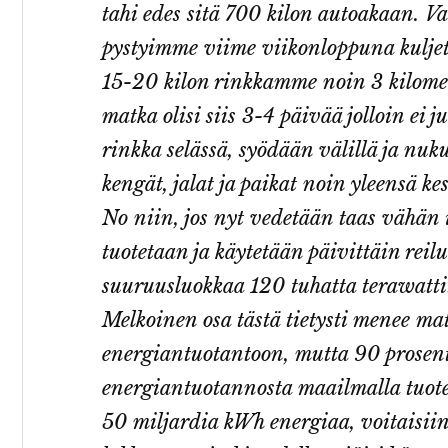
tahi edes sitä 700 kilon autoakaan. Va
pystyimme viime viikonloppuna kulje
15-20 kilon rinkkamme noin 3 kilomet
matka olisi siis 3-4 päivää jolloin ei
rinkka selässä, syödään välillä ja nuku
kengät, jalat ja paikat noin yleensä ke
No niin, jos nyt vedetään taas vähän
tuotetaan ja käytetään päivittäin reilu
suuruusluokkaa 120 tuhatta terawatti
Melkoinen osa tästä tietysti menee ma
energiantuotantoon, mutta 90 prosentt
energiantuotannosta maailmalla tuoteta
50 miljardia kWh energiaa, voitaisii