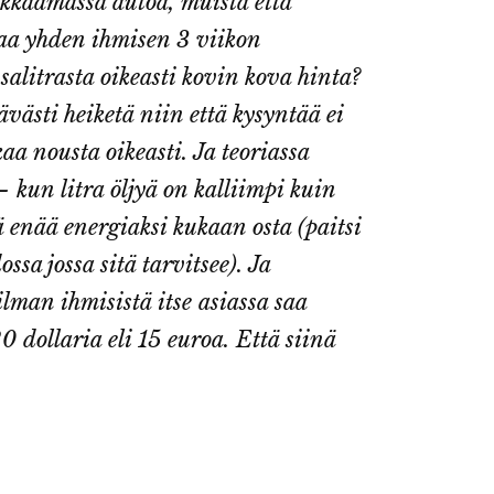
nkkaamassa autoa, muista että
taa yhden ihmisen 3 viikon
salitrasta oikeasti kovin kova hinta?
ävästi heiketä niin että kysyntää ei
aa nousta oikeasti. Ja teoriassa
 kun litra öljyä on kalliimpi kuin
ä enää energiaksi kukaan osta (paitsi
sa jossa sitä tarvitsee). Ja
lman ihmisistä itse asiassa saa
 dollaria eli 15 euroa. Että siinä