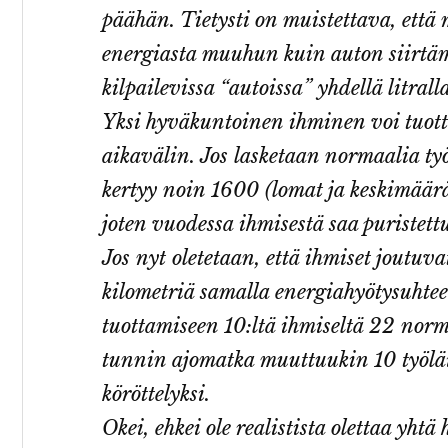
päähän. Tietysti on muistettava, että
energiasta muuhun kuin auton siirtäm
kilpailevissa “autoissa” yhdellä litrall
Yksi hyväkuntoinen ihminen voi tuo
aikavälin. Jos lasketaan normaalia ty
kertyy noin 1600 (lomat ja keskimääräi
joten vuodessa ihmisestä saa puriste
Jos nyt oletetaan, että ihmiset joutu
kilometriä samalla energiahyötysuhte
tuottamiseen 10:ltä ihmiseltä 22 norm
tunnin ajomatka muuttuukin 10 työlä
köröttelyksi.
Okei, ehkei ole realistista olettaa yht