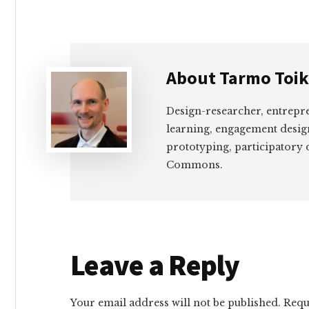
About
Tarmo Toi
Design-researcher, entrepr
learning, engagement desig
prototyping, participatory 
Commons.
Reader
Leave a Reply
Interactions
Your email address will not be published.
Requ