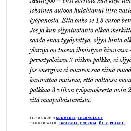
Mutta joo – ensi kerralla kun käyt ta
jokainen autoon hulahtanut litra vas
työpanosta. Että onko se 1,3 euroa ben
Jos ja kun öljyntuotanto alkaa merkitt
saada enää tyydytettyä, öljyn hinta alk
yläraja on tuossa ihmistyön hinnassa –
perustyöläisen 3 viikon palkka, ei öljy
jos energiaa ei muuten saa siinä muodos
kannattaa muistaa, että valtaosa maai
palkkaa 3 viikon työpanoksesta noin 20
sitä maapalloistumista.
FILED UNDER:
SUOMEKSI
,
TECHNOLOGY
TAGGED WITH:
EKOLOGIA
,
ENERGIA
,
ÖLJY
,
PEAKOIL