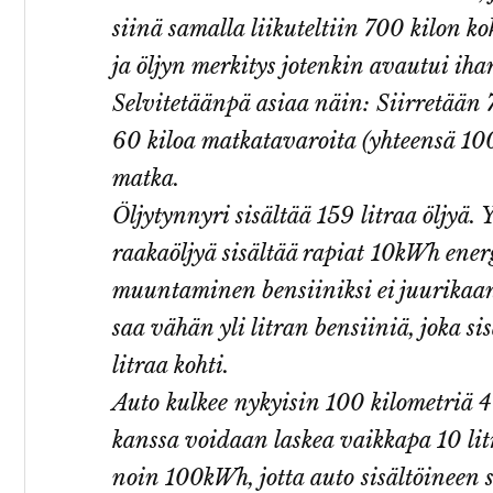
siinä samalla liikuteltiin 700 kilon ko
ja öljyn merkitys jotenkin avautui iha
Selvitetäänpä asiaa näin: Siirretään 
60 kiloa matkatavaroita (yhteensä 1
matka.
Öljytynnyri sisältää 159 litraa öljyä. Y
raakaöljyä sisältää rapiat 10kWh energ
muuntaminen bensiiniksi ei juurikaan
saa vähän yli litran bensiiniä, joka 
litraa kohti.
Auto kulkee nykyisin 100 kilometriä 4
kanssa voidaan laskea vaikkapa 10 lit
noin 100kWh, jotta auto sisältöineen