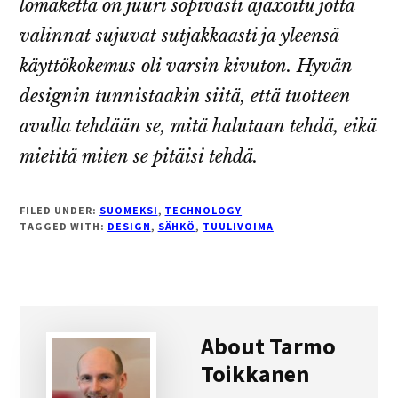
lomaketta on juuri sopivasti ajaxoitu jotta
valinnat sujuvat sutjakkaasti ja yleensä
käyttökokemus oli varsin kivuton. Hyvän
designin tunnistaakin siitä, että tuotteen
avulla tehdään se, mitä halutaan tehdä, eikä
mietitä miten se pitäisi tehdä.
FILED UNDER:
SUOMEKSI
,
TECHNOLOGY
TAGGED WITH:
DESIGN
,
SÄHKÖ
,
TUULIVOIMA
About
Tarmo
Toikkanen