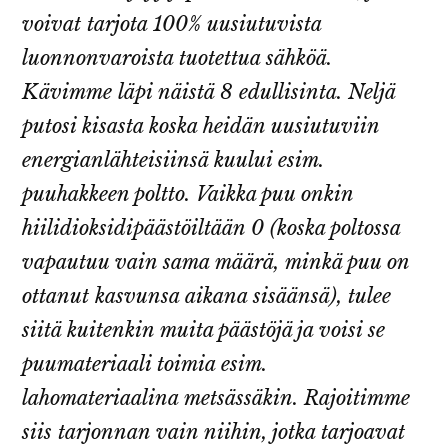
voivat tarjota 100% uusiutuvista
luonnonvaroista tuotettua sähköä.
Kävimme läpi näistä 8 edullisinta. Neljä
putosi kisasta koska heidän uusiutuviin
energianlähteisiinsä kuului esim.
puuhakkeen poltto. Vaikka puu onkin
hiilidioksidipäästöiltään 0 (koska poltossa
vapautuu vain sama määrä, minkä puu on
ottanut kasvunsa aikana sisäänsä), tulee
siitä kuitenkin muita päästöjä ja voisi se
puumateriaali toimia esim.
lahomateriaalina metsässäkin. Rajoitimme
siis tarjonnan vain niihin, jotka tarjoavat