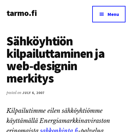
Additional
Skip
Skip
tarmo.fi
to
to
menu
Menu
main
primary
Tarmo’s
content
sidebar
blog
Sähköyhtiön
on
education,
kilpailuttaminen ja
technology,
web-designin
psychology,
and
merkitys
life
posted on
JULY 6, 2007
Kilpailutimme eilen sähköyhtiömme
käyttämällä Energiamarkkinaviraston
erinomaista
sahkonhinta.fi
-palvelua.