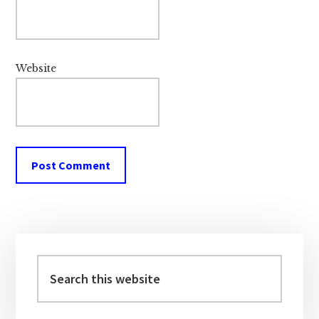
Website
Primary
Sidebar
Search
this
website