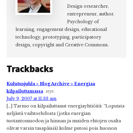
Design-researcher,
entrepreneur, author.
Psychology of
learning, engagement design, educational
technology, prototyping, participatory
design, copyright and Creative Commons.
Reader
Trackbacks
Interactions
Kulutusjuhla » Blog Archive » Energiaa
kilpailuttamassa
says:
July 9, 2007 at 11:33 am
[…] Tarmo on kilpailuttanut energiayhtiöitä: “Lopuista
neljästä vaihtoehdosta (jotka energian
tuotantomuodon ja hinnan ja muiden ehtojen osalta
olivat varsin tasapäisiä) kolme putosi pois huonon