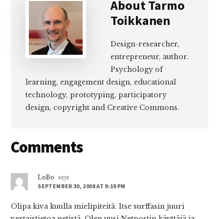
About
Tarmo
Toikkanen
Design-researcher,
entrepreneur, author.
Psychology of
learning, engagement design, educational
technology, prototyping, participatory
design, copyright and Creative Commons.
Reader
Comments
Interactions
LoBo
says
SEPTEMBER 30, 2008 AT 9:19 PM
Olipa kiva kuulla mielipiteitä. Itse surffasin juuri
vertaistietoa netistä. Olen uusi Netpostin käyttäjä ja