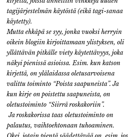
kirjettä, joissa annettiin vinkkejä uuden
tagijärjestelmän käytöstä (eikä tagi-sanaa
käytetty).
Mutta ehkäpä se syy, jonka vuoksi herryin
oikein blogiin kirjoittamaan ylistyksen, oli
yllättävän pitkälle viety käytettävyys, joka
näkyi pienissä asioissa. Esim. kun katson
kirjettä, on ylälaidassa oletusarvoisena
valittu toiminto “Poista saapuneista”. Ja
kun kirje on poistettu saapuneista, on
oletustoiminto “Siirrä roskakoriin”.
Ja roskakorissa taas oletustoiminto on
palautus, vaihtoehtonaan tuhoaminen.
Okei, jotain pientä säädettävää on, esim. jos