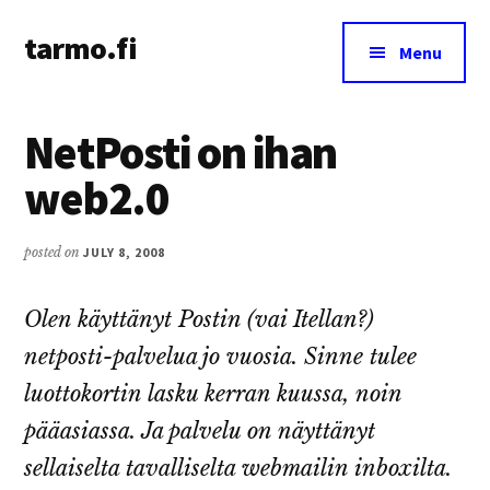
Additional
Skip
Skip
tarmo.fi
to
to
menu
Menu
main
primary
Tarmo’s
content
sidebar
blog
NetPosti on ihan
on
education,
web2.0
technology,
psychology,
posted on
JULY 8, 2008
and
life
Olen käyttänyt Postin (vai Itellan?)
netposti-palvelua jo vuosia. Sinne tulee
luottokortin lasku kerran kuussa, noin
pääasiassa. Ja palvelu on näyttänyt
sellaiselta tavalliselta webmailin inboxilta.