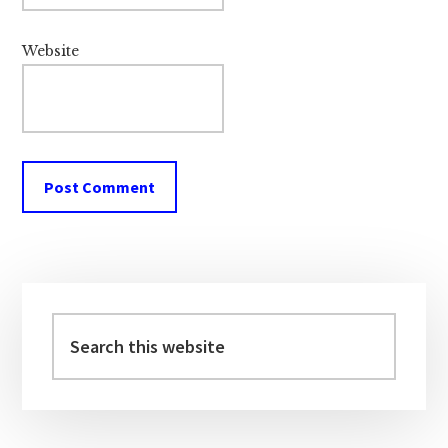
Website
Primary
Sidebar
Search
this
website