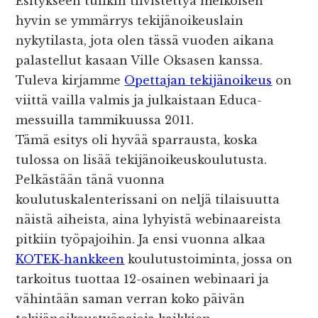
Esitykseen tulikin tiivistettyä melkoisen
hyvin se ymmärrys tekijänoikeuslain
nykytilasta, jota olen tässä vuoden aikana
palastellut kasaan Ville Oksasen kanssa.
Tuleva kirjamme
Opettajan tekijänoikeus
on
viittä vailla valmis ja julkaistaan Educa-
messuilla tammikuussa 2011.
Tämä esitys oli hyvää sparrausta, koska
tulossa on lisää tekijänoikeuskoulutusta.
Pelkästään tänä vuonna
koulutuskalenterissani on neljä tilaisuutta
näistä aiheista, aina lyhyistä webinaareista
pitkiin työpajoihin. Ja ensi vuonna alkaa
KOTEK-hankkeen
koulutustoiminta, jossa on
tarkoitus tuottaa 12-osainen webinaari ja
vähintään saman verran koko päivän