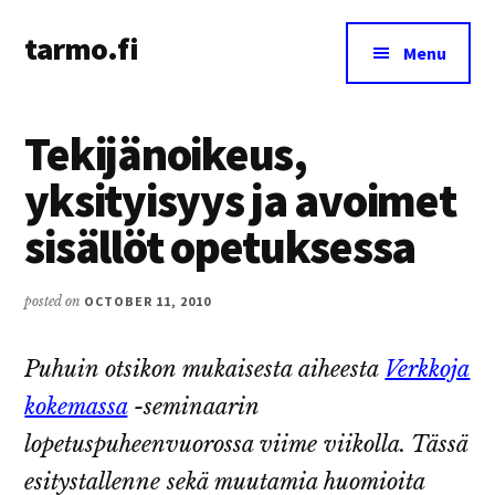
Additional
Skip
Skip
tarmo.fi
to
to
menu
Menu
main
primary
Tarmo’s
content
sidebar
blog
Tekijänoikeus,
on
education,
yksityisyys ja avoimet
technology,
sisällöt opetuksessa
psychology,
and
life
posted on
OCTOBER 11, 2010
Puhuin otsikon mukaisesta aiheesta
Verkkoja
kokemassa
-seminaarin
lopetuspuheenvuorossa viime viikolla. Tässä
esitystallenne sekä muutamia huomioita