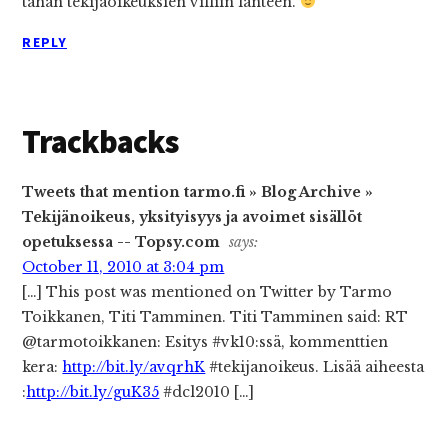
tähän tekijäoikeuksien villiin länteen.
REPLY
Trackbacks
Tweets that mention tarmo.fi » Blog Archive »
Tekijänoikeus, yksityisyys ja avoimet sisällöt
opetuksessa -- Topsy.com
says:
October 11, 2010 at 3:04 pm
[…] This post was mentioned on Twitter by Tarmo
Toikkanen, Titi Tamminen. Titi Tamminen said: RT
@tarmotoikkanen: Esitys #vk10:ssä, kommenttien
kera:
http://bit.ly/avqrhK
#tekijanoikeus. Lisää aiheesta
:
http://bit.ly/guK35
#dcl2010 […]