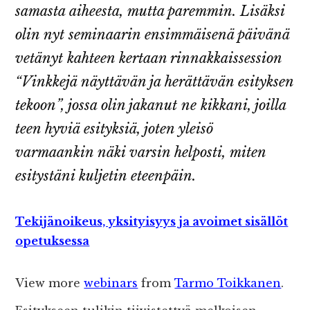
samasta aiheesta, mutta paremmin. Lisäksi
olin nyt seminaarin ensimmäisenä päivänä
vetänyt kahteen kertaan rinnakkaissession
“Vinkkejä näyttävän ja herättävän esityksen
tekoon”, jossa olin jakanut ne kikkani, joilla
teen hyviä esityksiä, joten yleisö
varmaankin näki varsin helposti, miten
esitystäni kuljetin eteenpäin.
Tekijänoikeus, yksityisyys ja avoimet sisällöt
opetuksessa
View more
webinars
from
Tarmo Toikkanen
.