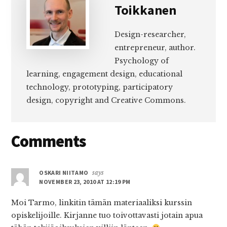
Toikkanen
Design-researcher,
entrepreneur, author.
Psychology of
learning, engagement design, educational
technology, prototyping, participatory
design, copyright and Creative Commons.
Reader
Comments
Interactions
OSKARI NIITAMO
says
NOVEMBER 23, 2010 AT 12:19 PM
Moi Tarmo, linkitin tämän materiaaliksi kurssin
opiskelijoille. Kirjanne tuo toivottavasti jotain apua