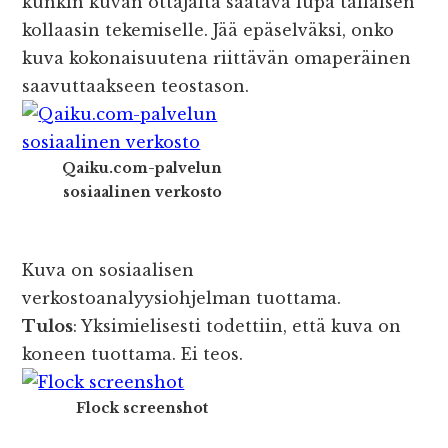
kunkin kuvan ottajalta saatava lupa tällaisen
kollaasin tekemiselle. Jää epäselväksi, onko
kuva kokonaisuutena riittävän omaperäinen
saavuttaakseen teostason.
Qaiku.com-palvelun
sosiaalinen verkosto
Kuva on sosiaalisen
verkostoanalyysiohjelman tuottama.
Tulos
: Yksimielisesti todettiin, että kuva on
koneen tuottama. Ei teos.
Flock screenshot