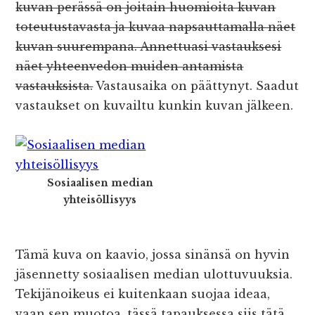
kuvan perässä on joitain huomioita kuvan
toteutustavasta ja kuvaa napsauttamalla näet
kuvan suurempana. Annettuasi vastauksesi
näet yhteenvedon muiden antamista
vastauksista.
Vastausaika on päättynyt. Saadut
vastaukset on kuvailtu kunkin kuvan jälkeen.
Sosiaalisen median
yhteisöllisyys
Tämä kuva on kaavio, jossa sinänsä on hyvin
jäsennetty sosiaalisen median ulottuvuuksia.
Tekijänoikeus ei kuitenkaan suojaa ideaa,
vaan sen muotoa, tässä tapauksessa siis tätä