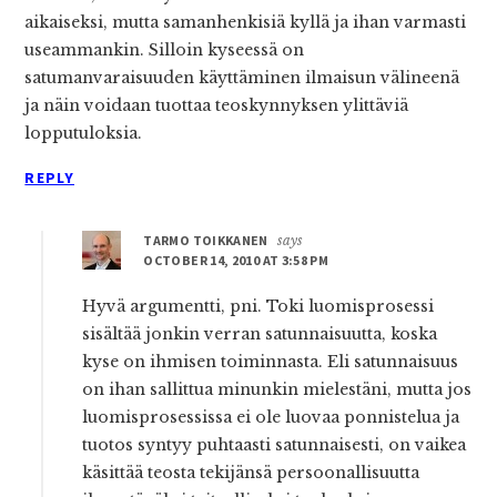
aikaiseksi, mutta samanhenkisiä kyllä ja ihan varmasti
useammankin. Silloin kyseessä on
satumanvaraisuuden käyttäminen ilmaisun välineenä
ja näin voidaan tuottaa teoskynnyksen ylittäviä
lopputuloksia.
REPLY
TARMO TOIKKANEN
says
OCTOBER 14, 2010 AT 3:58 PM
Hyvä argumentti, pni. Toki luomisprosessi
sisältää jonkin verran satunnaisuutta, koska
kyse on ihmisen toiminnasta. Eli satunnaisuus
on ihan sallittua minunkin mielestäni, mutta jos
luomisprosessissa ei ole luovaa ponnistelua ja
tuotos syntyy puhtaasti satunnaisesti, on vaikea
käsittää teosta tekijänsä persoonallisuutta