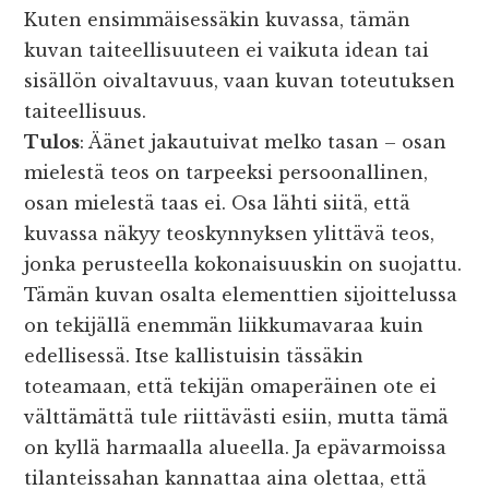
Kuten ensimmäisessäkin kuvassa, tämän
kuvan taiteellisuuteen ei vaikuta idean tai
sisällön oivaltavuus, vaan kuvan toteutuksen
taiteellisuus.
Tulos
: Äänet jakautuivat melko tasan – osan
mielestä teos on tarpeeksi persoonallinen,
osan mielestä taas ei. Osa lähti siitä, että
kuvassa näkyy teoskynnyksen ylittävä teos,
jonka perusteella kokonaisuuskin on suojattu.
Tämän kuvan osalta elementtien sijoittelussa
on tekijällä enemmän liikkumavaraa kuin
edellisessä. Itse kallistuisin tässäkin
toteamaan, että tekijän omaperäinen ote ei
välttämättä tule riittävästi esiin, mutta tämä
on kyllä harmaalla alueella. Ja epävarmoissa
tilanteissahan kannattaa aina olettaa, että