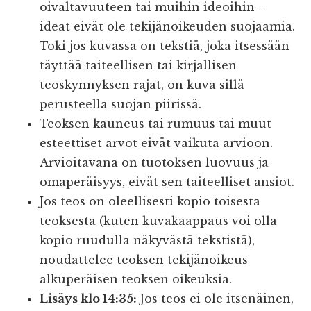
oivaltavuuteen tai muihin ideoihin –
ideat eivät ole tekijänoikeuden suojaamia.
Toki jos kuvassa on tekstiä, joka itsessään
täyttää taiteellisen tai kirjallisen
teoskynnyksen rajat, on kuva sillä
perusteella suojan piirissä.
Teoksen kauneus tai rumuus tai muut
esteettiset arvot eivät vaikuta arvioon.
Arvioitavana on tuotoksen luovuus ja
omaperäisyys, eivät sen taiteelliset ansiot.
Jos teos on oleellisesti kopio toisesta
teoksesta (kuten kuvakaappaus voi olla
kopio ruudulla näkyvästä tekstistä),
noudattelee teoksen tekijänoikeus
alkuperäisen teoksen oikeuksia.
Lisäys klo 14:35:
Jos teos ei ole itsenäinen,