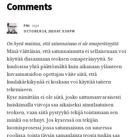
Reader
Comments
Interactions
PNI
says
OCTOBER 14, 2010 AT 3:38 PM
On hyvä muistaa, että satunnaisuus ei ole omaperäisyyttä
Minä väittäisin, että satunnaisuutta ei sellaisenaan voi
käyttää dissaamaan teoksen omaperäisyyttä. Se
kuulostaa yhtä päättömältä kuin aikanaan yläasteen
kuvaamataidon opettajan väite siitä, että
kuulakärkikynää ei koskaan voi käyttää taiteen
tekemiseen.
Kyse nimittäin ei ole siitä, josko sattumanvaraisesti
huiskimalla viivoja saa aikaiseksi ainutlaatuisen
teoksen, vaan siitä pystyykö tekijä toistamaan sen
minkä on tehnyt. Jos kyseessä on tekijän
luomisprosessi jossa satunnaisuus on suuressa
roolissa, toista täysin samanlaista teosta tuskin saa