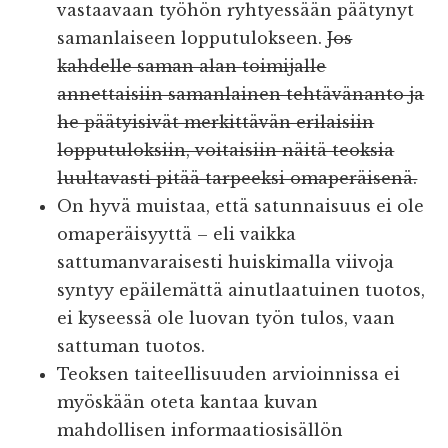
vastaavaan työhön ryhtyessään päätynyt
samanlaiseen lopputulokseen.
Jos
kahdelle saman alan toimijalle
annettaisiin samanlainen tehtävänanto ja
he päätyisivät merkittävän erilaisiin
lopputuloksiin, voitaisiin näitä teoksia
luultavasti pitää tarpeeksi omaperäisenä.
On hyvä muistaa, että satunnaisuus ei ole
omaperäisyyttä – eli vaikka
sattumanvaraisesti huiskimalla viivoja
syntyy epäilemättä ainutlaatuinen tuotos,
ei kyseessä ole luovan työn tulos, vaan
sattuman tuotos.
Teoksen taiteellisuuden arvioinnissa ei
myöskään oteta kantaa kuvan
mahdollisen informaatiosisällön