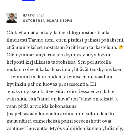
HARTO
says
OCTOBER 14, 2010 AT 6:10 PM
Oli kieltämättä aika yllättävä blogipostaus täällä..
ilmeisesti Tarmo tiesi, etten pistäisi pahasti pahakseni,
että mun tekeleet nostetaan kriittiseen tarkasteluun.
Olen ymmärtänyt, että teoskynnys ylittyy hyvin
helposti kirjallisissa tuotoksissa. Sen perusteella
mukana olevat kaksi kaaviota ylittävät teoskynnyksen
– semminkin, kun niiden tekemiseen on vaadittu
hyvinkin paljon luovaa prosessointia. Eli
teoskynnyksen kriteereitä arvioidessa ei voi lähteä
vain siitä, että “tämä on kuva” (tai “tämä on tekstiä”),
vaan pitää arvioida kokonaisuus.
Jos pelkästään luovuutta arvioi, niin silloin kaikki
muut näistä esimerkeistä paitsi screenshotit ovat
vaatineet luovuutta. Myös valmiiden kuvien yhdistely,