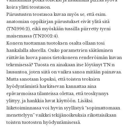
koira ylitti teostason.
Piirustusten teostasoa kuvaa myös se, että esim.
anatomian oppikirjan piirustukset eivät ylitä sitä
(TN1996:2), eikä myöskään tussilla piirretty tyrni
maisemassa (TN2002:4).
Koneen tuottaman tuotoksen osalta ollaan tosi
hankalalla alueella. Onko parametrien säätäminen
riittävän luova panos tietokoneen renderöimän kuvan
tekemisessä? Tuosta en ainakaan itse löytänyt TN:n
lausuntoa, joten siitä on vaikea sanoa mitään painavaa.
Mutta sanotaan lopuksi, että toisten teoksien
hyödyntämistä harkitsevan kannattaa aina
epävarmoissa tilanteissa olettaa, että teoskynnys
ylittyy, ja hankkia luvat käyttöön. Lisäksi
liiketoiminnassa voi hyvin syyllistyä “sopimattomaan
menettelyyn” vaikkei tekijänoikeuksia rikottaisikaan
toisten tuotosten hyödyntämisessä.