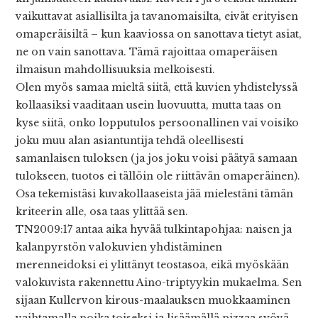
vaikuttavat asiallisilta ja tavanomaisilta, eivät erityisen
omaperäisiltä – kun kaaviossa on sanottava tietyt asiat,
ne on vain sanottava. Tämä rajoittaa omaperäisen
ilmaisun mahdollisuuksia melkoisesti.
Olen myös samaa mieltä siitä, että kuvien yhdistelyssä
kollaasiksi vaaditaan usein luovuutta, mutta taas on
kyse siitä, onko lopputulos persoonallinen vai voisiko
joku muu alan asiantuntija tehdä oleellisesti
samanlaisen tuloksen (ja jos joku voisi päätyä samaan
tulokseen, tuotos ei tällöin ole riittävän omaperäinen).
Osa tekemistäsi kuvakollaaseista jää mielestäni tämän
kriteerin alle, osa taas ylittää sen.
TN2009:17 antaa aika hyvää tulkintapohjaa: naisen ja
kalanpyrstön valokuvien yhdistäminen
merenneidoksi ei ylittänyt teostasoa, eikä myöskään
valokuvista rakennettu Aino-triptyykin mukaelma. Sen
sijaan Kullervon kirous-maalauksen muokkaaminen
vaihtamalla poika toiseksi ja lisäämällä pizzaa syövä