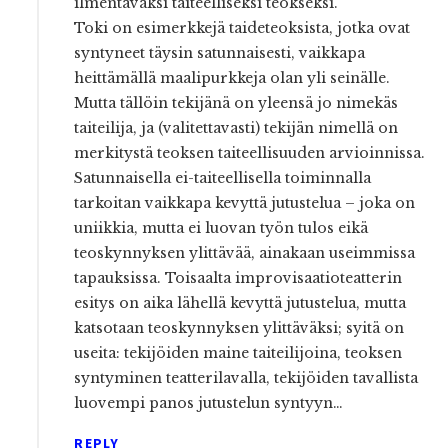
ilmentäväksi taiteelliseksi teokseksi.
Toki on esimerkkejä taideteoksista, jotka ovat
syntyneet täysin satunnaisesti, vaikkapa
heittämällä maalipurkkeja olan yli seinälle.
Mutta tällöin tekijänä on yleensä jo nimekäs
taiteilija, ja (valitettavasti) tekijän nimellä on
merkitystä teoksen taiteellisuuden arvioinnissa.
Satunnaisella ei-taiteellisella toiminnalla
tarkoitan vaikkapa kevyttä jutustelua – joka on
uniikkia, mutta ei luovan työn tulos eikä
teoskynnyksen ylittävää, ainakaan useimmissa
tapauksissa. Toisaalta improvisaatioteatterin
esitys on aika lähellä kevyttä jutustelua, mutta
katsotaan teoskynnyksen ylittäväksi; syitä on
useita: tekijöiden maine taiteilijoina, teoksen
syntyminen teatterilavalla, tekijöiden tavallista
luovempi panos jutustelun syntyyn…
REPLY