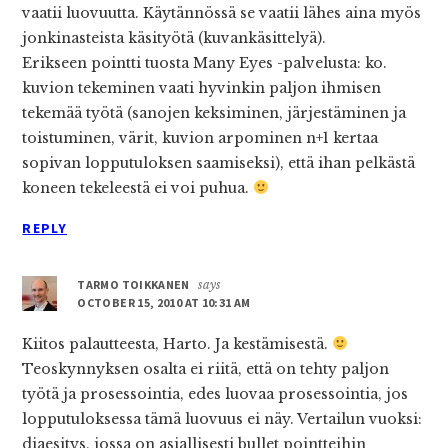
vaatii luovuutta. Käytännössä se vaatii lähes aina myös
jonkinasteista käsityötä (kuvankäsittelyä).
Erikseen pointti tuosta Many Eyes -palvelusta: ko.
kuvion tekeminen vaati hyvinkin paljon ihmisen
tekemää työtä (sanojen keksiminen, järjestäminen ja
toistuminen, värit, kuvion arpominen n+1 kertaa
sopivan lopputuloksen saamiseksi), että ihan pelkästä
koneen tekeleestä ei voi puhua.
REPLY
TARMO TOIKKANEN
says
OCTOBER 15, 2010 AT 10:31 AM
Kiitos palautteesta, Harto. Ja kestämisestä.
Teoskynnyksen osalta ei riitä, että on tehty paljon
työtä ja prosessointia, edes luovaa prosessointia, jos
lopputuloksessa tämä luovuus ei näy. Vertailun vuoksi:
diaesitys, jossa on asiallisesti bullet pointteihin