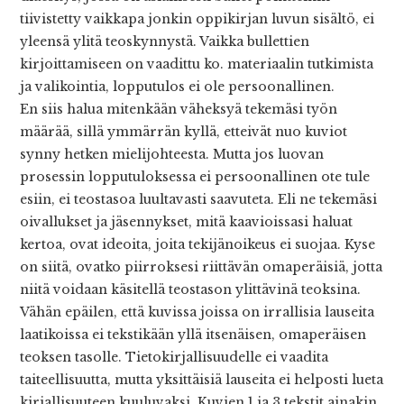
tiivistetty vaikkapa jonkin oppikirjan luvun sisältö, ei
yleensä ylitä teoskynnystä. Vaikka bullettien
kirjoittamiseen on vaadittu ko. materiaalin tutkimista
ja valikointia, lopputulos ei ole persoonallinen.
En siis halua mitenkään väheksyä tekemäsi työn
määrää, sillä ymmärrän kyllä, etteivät nuo kuviot
synny hetken mielijohteesta. Mutta jos luovan
prosessin lopputuloksessa ei persoonallinen ote tule
esiin, ei teostasoa luultavasti saavuteta. Eli ne tekemäsi
oivallukset ja jäsennykset, mitä kaavioissasi haluat
kertoa, ovat ideoita, joita tekijänoikeus ei suojaa. Kyse
on siitä, ovatko piirroksesi riittävän omaperäisiä, jotta
niitä voidaan käsitellä teostason ylittävinä teoksina.
Vähän epäilen, että kuvissa joissa on irrallisia lauseita
laatikoissa ei tekstikään yllä itsenäisen, omaperäisen
teoksen tasolle. Tietokirjallisuudelle ei vaadita
taiteellisuutta, mutta yksittäisiä lauseita ei helposti lueta
kirjallisuuteen kuuluvaksi. Kuvien 1 ja 3 tekstit ainakin