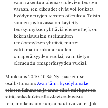
vaan rakentuu olemassaolevien teosten
varaan, sen oikeudet eivät voi loukata
hyödynnettyjen teosten oikeuksia. Toisin
sanoen jos kuvassa on käytetty
teoskynnyksen ylittäviä elementtejä, on
kokonaisuuskin useimmiten
teoskynnyksen ylittävä, muttei
välttämättä kokonaisuuden
omaperäisyyden vuoksi, vaan tietyn
elementin omaperäisyyden vuoksi.
Muokkaus 20.10. 10:35:
Nyt pääset itse
osallistumaan:
Avaa tämä kyselylomake
toiseen ikkunaan ja anna siinä mielipiteesi
siitä, onko kukin alla olevista kuvista
tekijänoikeuslain suojaa nauttiva vai ei. Joka