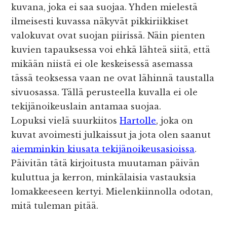
kuvana, joka ei saa suojaa. Yhden mielestä
ilmeisesti kuvassa näkyvät pikkiriikkiset
valokuvat ovat suojan piirissä. Näin pienten
kuvien tapauksessa voi ehkä lähteä siitä, että
mikään niistä ei ole keskeisessä asemassa
tässä teoksessa vaan ne ovat lähinnä taustalla
sivuosassa. Tällä perusteella kuvalla ei ole
tekijänoikeuslain antamaa suojaa.
Lopuksi vielä suurkiitos
Hartolle
, joka on
kuvat avoimesti julkaissut ja jota olen saanut
aiemminkin kiusata tekijänoikeusasioissa
.
Päivitän tätä kirjoitusta muutaman päivän
kuluttua ja kerron, minkälaisia vastauksia
lomakkeeseen kertyi. Mielenkiinnolla odotan,
mitä tuleman pitää.