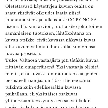
Oletettavasti käytettyjen kuvien osalta on
saatu riittävät oikeudet laatia niistä
johdannaisteos ja julkaista se CC BY-NC-SA -
lisenssillä. Kun arvioit, tuottaisiko joku toinen
samanlaisen tuotoksen, lähtökohtana on
kuvan otsikko, eivät kuvassa näkyvät kuvat,
sillä kuvien valinta tähän kollaasiin on osa
luovaa prosessia.
Tulos
: Valtaosa vastaajista piti tätäkin kuvaa
riittävän omaperäisenä. Yksi vastaaja oli sitä
mieltä, että kuvassa on muita teoksia, joiden
perusteella suojaa on. Tässä lienee sama
tulkinta kuin edellisessäkin kuvassa
paikallaan, eli yksittäiset osakuvat
ylittäessään teoskynnyksen saavat kukin
suojaa, ja kokonaisuus saa suojaa kun se on