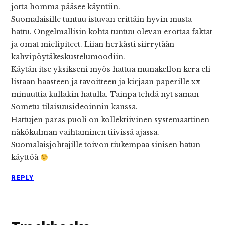
jotta homma pääsee käyntiin.
Suomalaisille tuntuu istuvan erittäin hyvin musta
hattu. Ongelmallisin kohta tuntuu olevan erottaa faktat
ja omat mielipiteet. Liian herkästi siirrytään
kahvipöytäkeskustelumoodiin.
Käytän itse yksikseni myös hattua munakellon kera eli
listaan haasteen ja tavoitteen ja kirjaan paperille xx
minuuttia kullakin hatulla. Tainpa tehdä nyt saman
Sometu-tilaisuusideoinnin kanssa.
Hattujen paras puoli on kollektiivinen systemaattinen
näkökulman vaihtaminen tiivissä ajassa.
Suomalaisjohtajille toivon tiukempaa sinisen hatun
käyttöä
REPLY