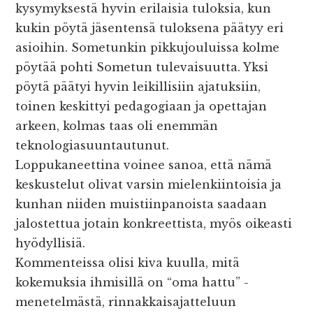
kysymyksestä hyvin erilaisia tuloksia, kun
kukin pöytä jäsentensä tuloksena päätyy eri
asioihin. Sometunkin pikkujouluissa kolme
pöytää pohti Sometun tulevaisuutta. Yksi
pöytä päätyi hyvin leikillisiin ajatuksiin,
toinen keskittyi pedagogiaan ja opettajan
arkeen, kolmas taas oli enemmän
teknologiasuuntautunut.
Loppukaneettina voinee sanoa, että nämä
keskustelut olivat varsin mielenkiintoisia ja
kunhan niiden muistiinpanoista saadaan
jalostettua jotain konkreettista, myös oikeasti
hyödyllisiä.
Kommenteissa olisi kiva kuulla, mitä
kokemuksia ihmisillä on “oma hattu” -
menetelmästä, rinnakkaisajatteluun