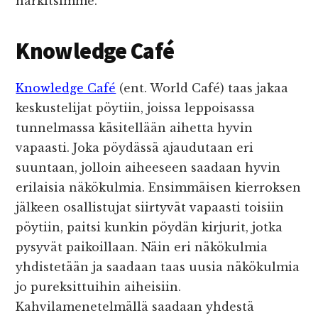
harkitsimme.
Knowledge Café
Knowledge Café
(ent. World Café) taas jakaa
keskustelijat pöytiin, joissa leppoisassa
tunnelmassa käsitellään aihetta hyvin
vapaasti. Joka pöydässä ajaudutaan eri
suuntaan, jolloin aiheeseen saadaan hyvin
erilaisia näkökulmia. Ensimmäisen kierroksen
jälkeen osallistujat siirtyvät vapaasti toisiin
pöytiin, paitsi kunkin pöydän kirjurit, jotka
pysyvät paikoillaan. Näin eri näkökulmia
yhdistetään ja saadaan taas uusia näkökulmia
jo pureksittuihin aiheisiin.
Kahvilamenetelmällä saadaan yhdestä