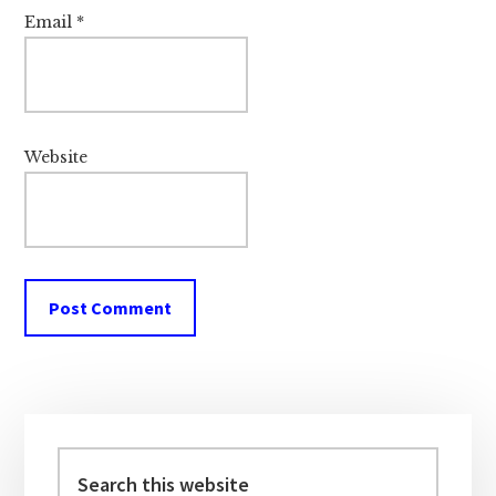
Email
*
Website
Primary
Sidebar
Search
this