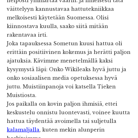
helposti ymmärtää väärin. Ja ilmeisesti tätä
väittelyyn kannustavaa hattutekniikkaa
melkoisesti käytetään Suomessa. Olisi
kiinnostava kuulla, saako siitä mitään
rakentavaa irti.
Joka tapauksessa Sometun kuusi hattua oli
erittäin positiivinen kokemus ja herätti paljon
ajatuksia. Kävimme menetelmällä kaksi
kysymystä läpi: Onko Wikileaks hyvä juttu ja
onko sosiaalisen media opetuksessa hyvä
juttu. Muistiinpanoja voi katsella Tieken
Muistiosta.
Jos paikalla on kovin paljon ihmisiä, ettei
keskustelu onnistu luontevasti, voinee kuutta
hattua täydentää avoimella tai suljetulla
kalamaljalla
, kuten mekin alunperin