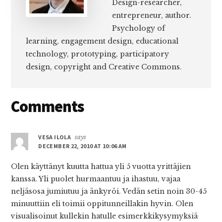
Design-researcher,
entrepreneur, author.
Psychology of
learning, engagement design, educational
technology, prototyping, participatory
design, copyright and Creative Commons.
Reader
Comments
Interactions
VESA ILOLA
says
DECEMBER 22, 2010 AT 10:06 AM
Olen käyttänyt kuutta hattua yli 5 vuotta yrittäjien
kanssa. Yli puolet hurmaantuu ja ihastuu, vajaa
neljäsosa jumiutuu ja änkyröi. Vedän setin noin 30-45
minuuttiin eli toimii oppitunneillakin hyvin. Olen
visualisoinut kullekin hatulle esimerkkikysymyksiä