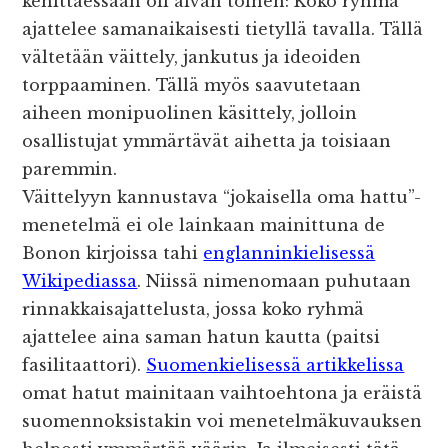
kehittäessään oli aivan toinen: Koko ryhmä
ajattelee samanaikaisesti tietyllä tavalla. Tällä
vältetään väittely, jankutus ja ideoiden
torppaaminen. Tällä myös saavutetaan
aiheen monipuolinen käsittely, jolloin
osallistujat ymmärtävät aihetta ja toisiaan
paremmin.
Väittelyyn kannustava “jokaisella oma hattu”-
menetelmä ei ole lainkaan mainittuna de
Bonon kirjoissa tahi
englanninkielisessä
Wikipediassa
. Niissä nimenomaan puhutaan
rinnakkaisajattelusta, jossa koko ryhmä
ajattelee aina saman hatun kautta (paitsi
fasilitaattori).
Suomenkielisessä artikkelissa
omat hatut mainitaan vaihtoehtona ja eräistä
suomennoksistakin voi menetelmäkuvauksen