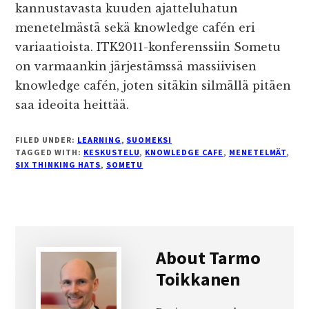
kannustavasta kuuden ajatteluhatun
menetelmästä sekä knowledge cafén eri
variaatioista. ITK2011-konferenssiin Sometu
on varmaankin järjestämssä massiivisen
knowledge cafén, joten sitäkin silmällä pitäen
saa ideoita heittää.
FILED UNDER:
LEARNING
,
SUOMEKSI
TAGGED WITH:
KESKUSTELU
,
KNOWLEDGE CAFE
,
MENETELMÄT
,
SIX THINKING HATS
,
SOMETU
About
Tarmo
Toikkanen