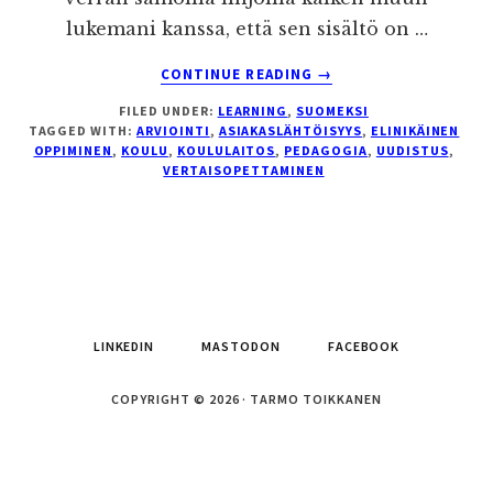
lukemani kanssa, että sen sisältö on …
ABOUT
CONTINUE READING
→
OPPIMISEN
FILED UNDER:
LEARNING
,
SUOMEKSI
VALLANKUMOUS
TAGGED WITH:
ARVIOINTI
,
ASIAKASLÄHTÖISYYS
,
ELINIKÄINEN
OPPIMINEN
,
KOULU
,
KOULULAITOS
,
PEDAGOGIA
,
UUDISTUS
,
VERTAISOPETTAMINEN
LINKEDIN
MASTODON
FACEBOOK
COPYRIGHT © 2026 · TARMO TOIKKANEN