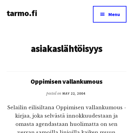
Additional
Skip
tarmo.fi
to
menu
Menu
main
Tarmo’s
content
blog
on
asiakaslähtöisyys
education,
technology,
psychology,
and
life
Oppimisen vallankumous
posted on
MAY 22, 2004
Selailin eilisiltana Oppimisen vallankumous -
kirjaa, joka selvästä innokkuudestaan ja
omasta agendastaan huolimatta on sen
verran samoilla linjoilla kaiken muun