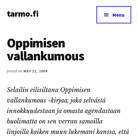
Additional
Skip
Skip
tarmo.fi
to
to
menu
Menu
main
primary
Tarmo’s
content
sidebar
blog
Oppimisen
on
education,
vallankumous
technology,
psychology,
posted on
MAY 22, 2004
and
life
Selailin eilisiltana Oppimisen
vallankumous -kirjaa, joka selvästä
innokkuudestaan ja omasta agendastaan
huolimatta on sen verran samoilla
linjoilla kaiken muun lukemani kanssa, että