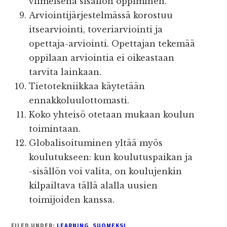
viimeisenä sisällön oppiminen.
Arviointijärjestelmässä korostuu
itsearviointi, toveriarviointi ja
opettaja-arviointi. Opettajan tekemää
oppilaan arviointia ei oikeastaan
tarvita lainkaan.
Tietotekniikkaa käytetään
ennakkoluulottomasti.
Koko yhteisö otetaan mukaan koulun
toimintaan.
Globalisoituminen yltää myös
koulutukseen: kun koulutuspaikan ja
-sisällön voi valita, on koulujenkin
kilpailtava tällä alalla uusien
toimijoiden kanssa.
FILED UNDER:
LEARNING
,
SUOMEKSI