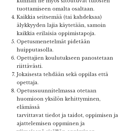
kunhan he myös sitoutuvat tulosten
tuottamiseen omalta osaltaan.
Kaikkia seitsemää (tai kahdeksaa)
älykkyyden lajia käytetään, samoin
kaikkia erilaisia oppimistapoja.
Opetusmenetelmät pidetään
huipputasolla.
Opettajien koulutukseen panostetaan
riittävästi.
Jokaisesta tehdään sekä oppilas että
opettaja.
Opetussuunnitelmassa otetaan
huomioon yksilön kehittyminen,
elämässä
tarvittavat tiedot ja taidot, oppimisen ja
ajattelemisen oppminen ja