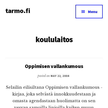
Additional
Skip
tarmo.fi
to
menu
Menu
main
Tarmo’s
content
blog
on
koululaitos
education,
technology,
psychology,
and
life
Oppimisen vallankumous
posted on
MAY 22, 2004
Selailin eilisiltana Oppimisen vallankumous -
kirjaa, joka selvästä innokkuudestaan ja
omasta agendastaan huolimatta on sen
verran samoilla linjoilla kaiken muun