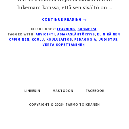
lukemani kanssa, että sen sisältö on …
ABOUT
CONTINUE READING
→
OPPIMISEN
FILED UNDER:
LEARNING
,
SUOMEKSI
VALLANKUMOUS
TAGGED WITH:
ARVIOINTI
,
ASIAKASLÄHTÖISYYS
,
ELINIKÄINEN
OPPIMINEN
,
KOULU
,
KOULULAITOS
,
PEDAGOGIA
,
UUDISTUS
,
VERTAISOPETTAMINEN
LINKEDIN
MASTODON
FACEBOOK
COPYRIGHT © 2026 · TARMO TOIKKANEN