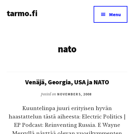
Additional
Skip
tarmo.fi
to
menu
Menu
main
Tarmo’s
content
blog
on
nato
education,
technology,
psychology,
and
life
Venäjä, Georgia, USA ja NATO
posted on
NOVEMBER 5, 2008
Kuuntelinpa juuri erityisen hyvän
haastattelun tästä aiheesta: Electric Politics |
EP Podcast: Reinventing Russia. E Wayne
Merryllä näyttää olevan vuosikymmenten