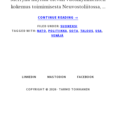
kokemus toimimisesta Neuvostoliitossa, …
ABOUT
CONTINUE READING
→
VENÄJÄ,
FILED UNDER:
SUOMEKSI
GEORGIA,
TAGGED WITH:
NATO
,
POLITIIKKA
,
SOTA
,
TALOUS
,
USA
,
USA
VENÄJÄ
JA
NATO
LINKEDIN
MASTODON
FACEBOOK
COPYRIGHT © 2026 · TARMO TOIKKANEN