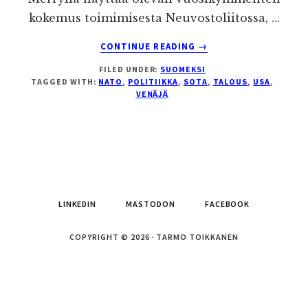
kokemus toimimisesta Neuvostoliitossa, …
ABOUT
CONTINUE READING
→
VENÄJÄ,
FILED UNDER:
SUOMEKSI
GEORGIA,
TAGGED WITH:
NATO
,
POLITIIKKA
,
SOTA
,
TALOUS
,
USA
,
USA
VENÄJÄ
JA
NATO
LINKEDIN
MASTODON
FACEBOOK
COPYRIGHT © 2026 · TARMO TOIKKANEN