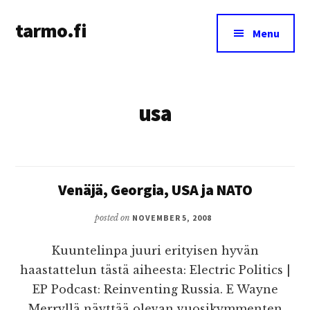
Additional
Skip
tarmo.fi
to
menu
Menu
main
Tarmo’s
content
blog
on
usa
education,
technology,
psychology,
and
life
Venäjä, Georgia, USA ja NATO
posted on
NOVEMBER 5, 2008
Kuuntelinpa juuri erityisen hyvän
haastattelun tästä aiheesta: Electric Politics |
EP Podcast: Reinventing Russia. E Wayne
Merryllä näyttää olevan vuosikymmenten