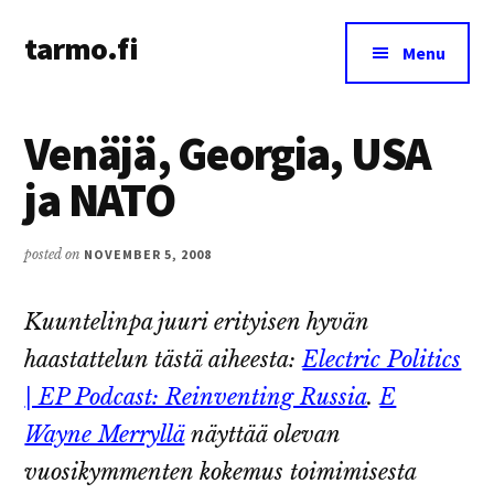
Additional
Skip
Skip
tarmo.fi
to
to
menu
Menu
main
primary
Tarmo’s
content
sidebar
blog
Venäjä, Georgia, USA
on
education,
ja NATO
technology,
psychology,
posted on
NOVEMBER 5, 2008
and
life
Kuuntelinpa juuri erityisen hyvän
haastattelun tästä aiheesta:
Electric Politics
| EP Podcast: Reinventing Russia
.
E
Wayne Merryllä
näyttää olevan
vuosikymmenten kokemus toimimisesta