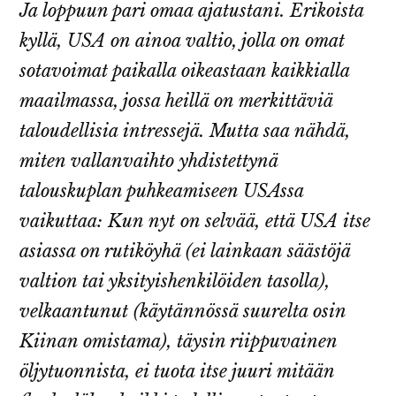
Ja loppuun pari omaa ajatustani. Erikoista
kyllä, USA on ainoa valtio, jolla on omat
sotavoimat paikalla oikeastaan kaikkialla
maailmassa, jossa heillä on merkittäviä
taloudellisia intressejä. Mutta saa nähdä,
miten vallanvaihto yhdistettynä
talouskuplan puhkeamiseen USAssa
vaikuttaa: Kun nyt on selvää, että USA itse
asiassa on rutiköyhä (ei lainkaan säästöjä
valtion tai yksityishenkilöiden tasolla),
velkaantunut (käytännössä suurelta osin
Kiinan omistama), täysin riippuvainen
öljytuonnista, ei tuota itse juuri mitään