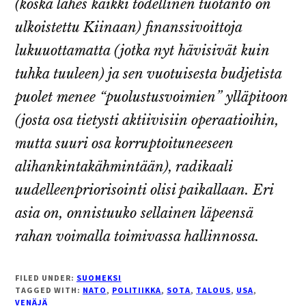
(koska lähes kaikki todellinen tuotanto on
ulkoistettu Kiinaan) finanssivoittoja
lukuuottamatta (jotka nyt hävisivät kuin
tuhka tuuleen) ja sen vuotuisesta budjetista
puolet
menee “puolustusvoimien” ylläpitoon
(josta osa tietysti aktiivisiin operaatioihin,
mutta suuri osa korruptoituneeseen
alihankintakähmintään), radikaali
uudelleenpriorisointi olisi paikallaan. Eri
asia on, onnistuuko sellainen läpeensä
rahan voimalla toimivassa hallinnossa.
FILED UNDER:
SUOMEKSI
TAGGED WITH:
NATO
,
POLITIIKKA
,
SOTA
,
TALOUS
,
USA
,
VENÄJÄ