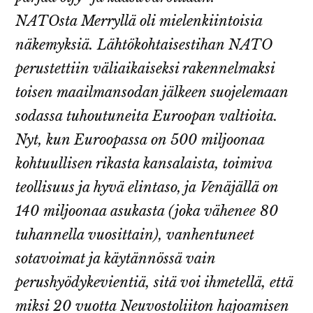
NATOsta Merryllä oli mielenkiintoisia
näkemyksiä. Lähtökohtaisestihan NATO
perustettiin
väliaikaiseksi rakennelmaksi
toisen maailmansodan jälkeen suojelemaan
sodassa tuhoutuneita Euroopan valtioita.
Nyt, kun Euroopassa on 500 miljoonaa
kohtuullisen rikasta kansalaista, toimiva
teollisuus ja hyvä elintaso, ja Venäjällä on
140 miljoonaa asukasta (joka vähenee 80
tuhannella vuosittain), vanhentuneet
sotavoimat ja käytännössä vain
perushyödykevientiä, sitä voi ihmetellä, että
miksi 20 vuotta Neuvostoliiton hajoamisen