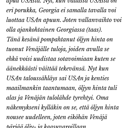
apua USAsta. Nyt, kun vallassa USAssa on
eri porukka, Georgia ei samalla tavalla voi
luottaa USAn apuun. Joten vallanvaihto voi
olla ajankohtainen Georgiassa (taas).
Tänä kesänä pompahtanut öljyn hinta on
tuonut Venäjälle tuloja, joiden avulla se
ehkä voisi uudistaa sotavoimiaan kuten se
äänekkäästi väittää tekevänsä. Nyt kun
USAn taloussähläys sai USAn ja kenties
maailmankin taantumaan, öljyn hinta tuli
alas ja Venäjän tulolähde tyrehtyi. Oma
näkemykseni kylläkin on se, että öljyn hinta
nousee uudelleen, joten eiköhän Venäjä
pärjää öljy- ja kaasuvaroillaan.