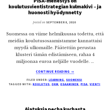
PISA-menestys on
koulutusvientistrategian kulmakivi – ja
huonosti hyödynnetty
posted on
SEPTEMBER 8, 2010
Suomessa on viime helmikuussa todettu, että
meidän koulutusosaamistamme kannattaisi
myydä ulkomaille. Päätettiin perustaa
klusteri tämän edistämiseen, rahaa 4
miljoonaa euroa neljälle vuodelle. …
ABOUT
CONTINUE READING
→
PISA-
FILED UNDER:
LEARNING
,
SUOMEKSI
MENESTYS
TAGGED WITH:
KOULUTUS
,
OKM
,
OSAAMINEN
,
PISA
,
VIENTI
ON
KOULUTUSVIENTISTRA
KULMAKIVI
–
Ajatuksia pecha kuchasta
JA