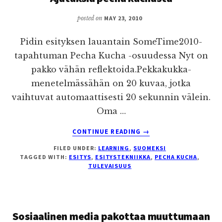
HUONOSTI
HYÖDYNNETTY
posted on
MAY 23, 2010
Pidin esityksen lauantain SomeTime2010-
tapahtuman Pecha Kucha -osuudessa Nyt on
pakko vähän reflektoida.Pekkakukka-
menetelmässähän on 20 kuvaa, jotka
vaihtuvat automaattisesti 20 sekunnin välein.
Oma …
ABOUT
CONTINUE READING
→
AJATUKSIA
FILED UNDER:
LEARNING
,
SUOMEKSI
PECHA
TAGGED WITH:
ESITYS
,
ESITYSTEKNIIKKA
,
PECHA KUCHA
,
KUCHASTA
TULEVAISUUS
Sosiaalinen media pakottaa muuttumaan