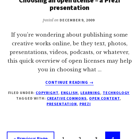
VYÖHYKKEET
presentation
posted on
DECEMBER 9, 2009
If you're wondering about publishing some
creative works online, be they text, photos,
presentations, videos, podcasts, or whatever,
this quick overview of open licenses may help
you in choosing what …
ABOUT
CONTINUE READING
→
CHOOSING
FILED UNDER:
COPYRIGHT
,
ENGLISH
,
LEARNING
,
TECHNOLOGY
AN
TAGGED WITH:
CREATIVE COMMONS
,
OPEN CONTENT
,
OPEN
PRESENTATION
,
PREZI
LICENSE
–
A
PREZI
PRESENTATION
Go
Page
Page
Page
Page
«
Previous Page
1
2
3
4