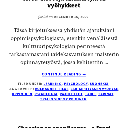
vyöhykkeet
posted on
DECEMBER 16, 2009
Tässä kirjoituksessa yhdistän ajatuksiani
oppimispsykologiasta, etenkin venäläisestä
kulttuuripsykologian perinteestä
tarkastamastani taidekasvatuksen maisterin
opinnäytetyöstä, jossa kehitettiin …
ABOUT
CONTINUE READING
→
TARINAT,
FILED UNDER:
LEARNING
,
PSYCHOLOGY
,
SUOMEKSI
OPPIMINEN,
TAGGED WITH:
KOLMANNET TILAT
,
LÄHIKEHITYKSEN VYÖHYKE
,
KOLMANNET
OPPIMINEN
,
PSYKOLOGIA
,
RAJOITTEET
,
TAIDE
,
TARINAT
,
TILAT,
TRIALOGINEN OPPIMINEN
TURVA-
ALUEET
JA
LÄHIKEHITYKSEN
Choosing an open license – a Prezi