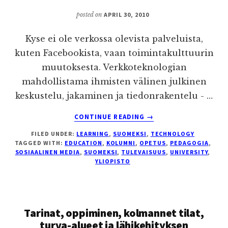
posted on
APRIL 30, 2010
Kyse ei ole verkossa olevista palveluista,
kuten Facebookista, vaan toimintakulttuurin
muutoksesta. Verkkoteknologian
mahdollistama ihmisten välinen julkinen
keskustelu, jakaminen ja tiedonrakentelu - …
ABOUT
CONTINUE READING
→
SOSIAALINEN
FILED UNDER:
LEARNING
,
SUOMEKSI
,
TECHNOLOGY
MEDIA
TAGGED WITH:
EDUCATION
,
KOLUMNI
,
OPETUS
,
PEDAGOGIA
,
PAKOTTAA
SOSIAALINEN MEDIA
,
SUOMEKSI
,
TULEVAISUUS
,
UNIVERSITY
,
MUUTTUMAAN
YLIOPISTO
Tarinat, oppiminen, kolmannet tilat,
turva-alueet ja lähikehityksen