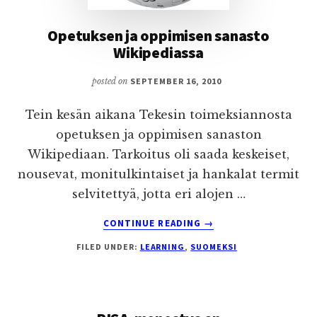
Opetuksen ja oppimisen sanasto
Wikipediassa
posted on
SEPTEMBER 16, 2010
Tein kesän aikana Tekesin toimeksiannosta
opetuksen ja oppimisen sanaston
Wikipediaan. Tarkoitus oli saada keskeiset,
nousevat, monitulkintaiset ja hankalat termit
selvitettyä, jotta eri alojen …
ABOUT
CONTINUE READING
→
OPETUKSEN
FILED UNDER:
LEARNING
,
SUOMEKSI
JA
OPPIMISEN
SANASTO
WIKIPEDIASSA